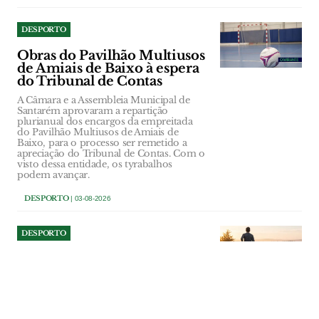
DESPORTO
Obras do Pavilhão Multiusos
de Amiais de Baixo à espera
do Tribunal de Contas
A Câmara e a Assembleia Municipal de
Santarém aprovaram a repartição
plurianual dos encargos da empreitada
do Pavilhão Multiusos de Amiais de
Baixo, para o processo ser remetido a
apreciação do Tribunal de Contas. Com o
visto dessa entidade, os tyrabalhos
podem avançar.
DESPORTO
| 03-08-2026
DESPORTO
Reabertas inscrições para o
Trail do Almonda
Iniciativa promovida pelo município de
Torres Novas e reagendada para Outubro
pretende juntar praticantes de desporto e