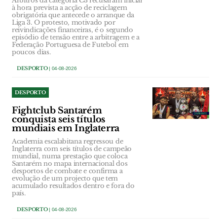
Árbitros da categoria C3 recusaram iniciar
à hora prevista a acção de reciclagem
obrigatória que antecede o arranque da
Liga 3. O protesto, motivado por
reivindicações financeiras, é o segundo
episódio de tensão entre a arbitragem e a
Federação Portuguesa de Futebol em
poucos dias.
DESPORTO
| 04-08-2026
DESPORTO
Fightclub Santarém
conquista seis títulos
mundiais em Inglaterra
Academia escalabitana regressou de
Inglaterra com seis títulos de campeão
mundial, numa prestação que coloca
Santarém no mapa internacional dos
desportos de combate e confirma a
evolução de um projecto que tem
acumulado resultados dentro e fora do
país.
DESPORTO
| 04-08-2026