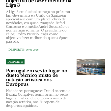
objectivo de fazer melhor na
Liga 3
A Liga 3 em futebol começa no próximo
fim-de-semana e a União de Santarém
apresenta-se com um plantel cheio de
novidades, em que o avançado Rafael
Camacho e o médio André Sousa são os
nomes mais sonantes. O presidente do
clube, Pedro Patrício, traça como
objectivo fazer melhor do que na época
passada.
DESPORTO
| 06-08-2026
DESPORTO
Portugal em sexto lugar no
dueto técnico misto de
natação artística nos
Europeus
Nadadores portugueses Daniel Ascenso e
Beatriz Gonçalves terminaram no sexto
lugar a final do dueto técnico misto de
natação artística, nos Europeus de
desportos aquáticos.