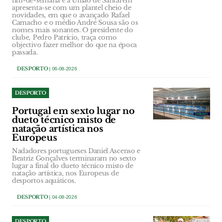
fim-de-semana e a União de Santarém
apresenta-se com um plantel cheio de
novidades, em que o avançado Rafael
Camacho e o médio André Sousa são os
nomes mais sonantes. O presidente do
clube, Pedro Patrício, traça como
objectivo fazer melhor do que na época
passada.
DESPORTO
| 06-08-2026
DESPORTO
Portugal em sexto lugar no
dueto técnico misto de
natação artística nos
Europeus
Nadadores portugueses Daniel Ascenso e
Beatriz Gonçalves terminaram no sexto
lugar a final do dueto técnico misto de
natação artística, nos Europeus de
desportos aquáticos.
DESPORTO
| 04-08-2026
DESPORTO