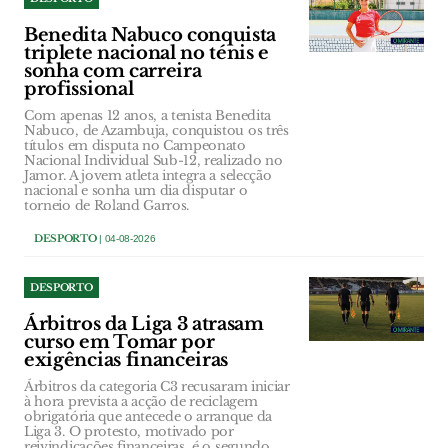
Benedita Nabuco conquista
triplete nacional no ténis e
sonha com carreira
profissional
Com apenas 12 anos, a tenista Benedita
Nabuco, de Azambuja, conquistou os três
títulos em disputa no Campeonato
Nacional Individual Sub-12, realizado no
Jamor. A jovem atleta integra a selecção
nacional e sonha um dia disputar o
torneio de Roland Garros.
DESPORTO
| 04-08-2026
DESPORTO
Árbitros da Liga 3 atrasam
curso em Tomar por
exigências financeiras
Árbitros da categoria C3 recusaram iniciar
à hora prevista a acção de reciclagem
obrigatória que antecede o arranque da
Liga 3. O protesto, motivado por
reivindicações financeiras, é o segundo