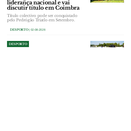
liderança nacional e vai
discutir título em Coimbra
Título colectivo pode ser conquistado
pelo Pedrógão Triatlo em Setembro.
DESPORTO
| 02-08-2026
DESPORTO
Tomar renova relvado do
Estádio Municipal e
reaproveita piso antigo
Estádio Municipal António Fortes, em
Tomar, vai receber um novo relvado
sintético certificado pela FIFA. O piso
retirado será reutilizado em dois
polidesportivos da cidade.
DESPORTO
| 01-08-2026
DESPORTO
Afonso Bento é o único do
distrito de Santarém na