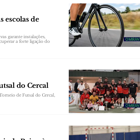
 escolas de
as garante instalações,
uperar a forte ligação do
tsal do Cercal
orneio de Futsal do Cercal,