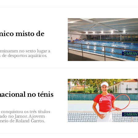
cnico misto de
rminaram no sexto lugar a
s de desportos aquáticos.
acional no ténis
conquistou os três títulos
zado no Jamor. A jovem
orneio de Roland Garros.