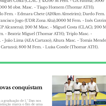
Miguel Costa (CLAC ); 4X100 M Fem. - GA Fátima; 5000
3000 M obst. Masc. - Tiago Homem (Thomar ATH);
iplo Fem. - Edmara Chete (A20km Almeirim); Dardo Fem. 
ancisco Jogo (UDR Zona Alta);3000 M Fem. - Inês Cotri
CP Alcanena); 200 M Masc. - Miguel Costa (CLAC); 200 
. - Beatriz Miguel (Thomar ATH); Triplo Masc. -
- João Lima (AEA Cartaxo); Altura Masc. - Tomás Mende
Cartaxo); 800 M Fem. - Luísa Conde (Thomar ATH).
Novas conquistam
a graduação de 1.º Dan nos
istinção marca o fim de uma