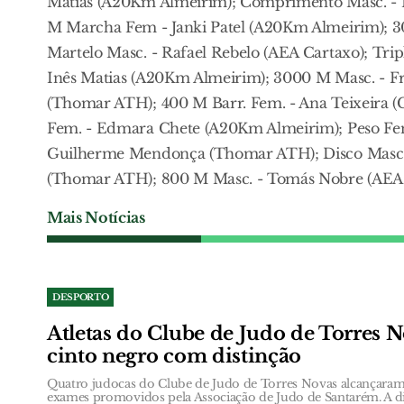
Matias (A20Km Almeirim); Comprimento Masc. - 
M Marcha Fem - Janki Patel (A20Km Almeirim); 
Martelo Masc. - Rafael Rebelo (AEA Cartaxo); Tr
Inês Matias (A20Km Almeirim); 3000 M Masc. - Fr
(Thomar ATH); 400 M Barr. Fem. - Ana Teixeira (
Fem. - Edmara Chete (A20Km Almeirim); Peso Fem
Guilherme Mendonça (Thomar ATH); Disco Masc. 
(Thomar ATH); 800 M Masc. - Tomás Nobre (AEA 
Mais Notícias
DESPORTO
Atletas do Clube de Judo de Torres 
cinto negro com distinção
Quatro judocas do Clube de Judo de Torres Novas alcançaram 
exames promovidos pela Associação de Judo de Santarém. A d