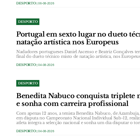
DESPORTO
| 06-08-2026
DESPORTO
Portugal em sexto lugar no dueto té
natação artística nos Europeus
Nadadores portugueses Daniel Ascenso e Beatriz Gonçalves te
final do dueto técnico misto de natação artística, nos Europeu
DESPORTO
| 04-08-2026
DESPORTO
Benedita Nabuco conquista triplete n
e sonha com carreira profissional
Com apenas 12 anos, a tenista Benedita Nabuco, de Azambuja, 
em disputa no Campeonato Nacional Individual Sub-12, reali
atleta integra a selecção nacional e sonha um dia disputar o t
DESPORTO
| 04-08-2026