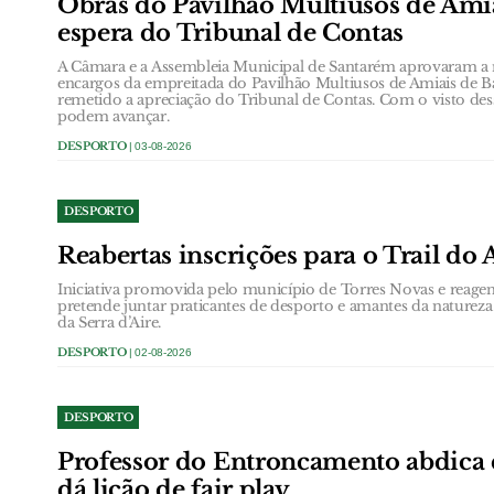
Obras do Pavilhão Multiusos de Amia
espera do Tribunal de Contas
A Câmara e a Assembleia Municipal de Santarém aprovaram a r
encargos da empreitada do Pavilhão Multiusos de Amiais de Ba
remetido a apreciação do Tribunal de Contas. Com o visto dess
podem avançar.
DESPORTO
| 03-08-2026
DESPORTO
Reabertas inscrições para o Trail d
Iniciativa promovida pelo município de Torres Novas e reag
pretende juntar praticantes de desporto e amantes da natureza
da Serra d’Aire.
DESPORTO
| 02-08-2026
DESPORTO
Professor do Entroncamento abdica 
dá lição de fair play