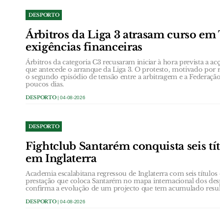
DESPORTO
Árbitros da Liga 3 atrasam curso em
exigências financeiras
Árbitros da categoria C3 recusaram iniciar à hora prevista a ac
que antecede o arranque da Liga 3. O protesto, motivado por re
o segundo episódio de tensão entre a arbitragem e a Federaç
poucos dias.
DESPORTO
| 04-08-2026
DESPORTO
Fightclub Santarém conquista seis tí
em Inglaterra
Academia escalabitana regressou de Inglaterra com seis títul
prestação que coloca Santarém no mapa internacional dos de
confirma a evolução de um projecto que tem acumulado result
DESPORTO
| 04-08-2026