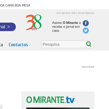
oa cama boa mesa
uma parceria com o Jornal Expresso
Assine
O Mirante
e
nal
>
receba o jornal em
casa
ta
Contactos