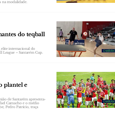
as na modalidade.
antes do teqball
elite internacional do
ball League – Santarém Cup.
 plantel e
nião de Santarém apresenta-
afael Camacho e o médio
, Pedro Patrício, traça