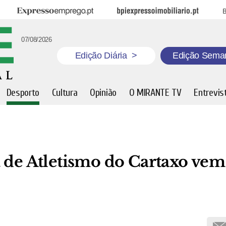
Expresso Emprego
BPI Expresso Imobiliário
B
07/08/2026
Edição Diária
>
Edição Sema
Desporto
Cultura
Opinião
O MIRANTE TV
Entrevis
a de Atletismo do Cartaxo vem