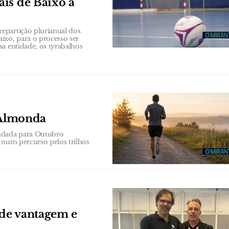
is de Baixo à
epartição plurianual dos
ixo, para o processo ser
a entidade, os tyrabalhos
o Almonda
endada para Outubro
 num percurso pelos trilhos
de vantagem e