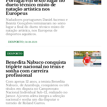
Portugal em sexto lugar no
dueto técnico misto de
natação artística nos
Europeus
Nadadores portugueses Daniel Ascenso e
Beatriz Gonçalves terminaram no sexto
lugar a final do dueto técnico misto de
natação artística, nos Europeus de
desportos aquáticos.
DESPORTO
| 04-08-2026
DESPORTO
Benedita Nabuco conquista
triplete nacional no ténis e
sonha com carreira
profissional
Com apenas 12 anos, a tenista Benedita
Nabuco, de Azambuja, conquistou os três
títulos em disputa no Campeonato
Nacional Individual Sub-12, realizado no
Jamor. A jovem atleta integra a selecção
nacional e sonha um dia disputar o
torneio de Roland Garros.