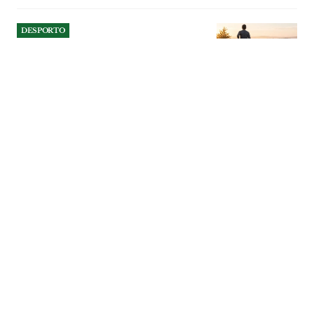
DESPORTO
Reabertas inscrições para o
Trail do Almonda
Iniciativa promovida pelo município de
Torres Novas e reagendada para Outubro
pretende juntar praticantes de desporto e
amantes da natureza num percurso pelos
trilhos da Serra d’Aire.
DESPORTO
| 02-08-2026
DESPORTO
Professor do Entroncamento
abdica de vantagem e dá
lição de fair play
Luís Miguel Morgado recusou aproveitar
uma decisão de arbitragem que
considerou injusta e mandou um aluno
colocar a bola fora. O gesto do professor
da Escola Secundária do Entroncamento
valeu-lhe a atribuição do Cartão Branco.