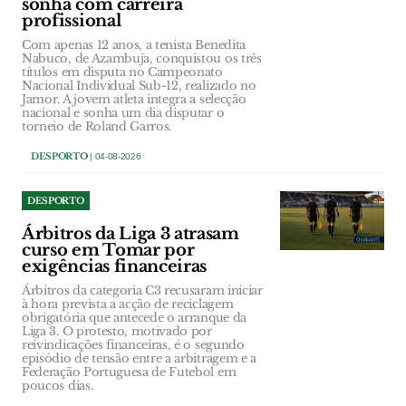
sonha com carreira
profissional
Com apenas 12 anos, a tenista Benedita
Nabuco, de Azambuja, conquistou os três
títulos em disputa no Campeonato
Nacional Individual Sub-12, realizado no
Jamor. A jovem atleta integra a selecção
nacional e sonha um dia disputar o
torneio de Roland Garros.
DESPORTO
| 04-08-2026
DESPORTO
Árbitros da Liga 3 atrasam
curso em Tomar por
exigências financeiras
Árbitros da categoria C3 recusaram iniciar
à hora prevista a acção de reciclagem
obrigatória que antecede o arranque da
Liga 3. O protesto, motivado por
reivindicações financeiras, é o segundo
episódio de tensão entre a arbitragem e a
Federação Portuguesa de Futebol em
poucos dias.