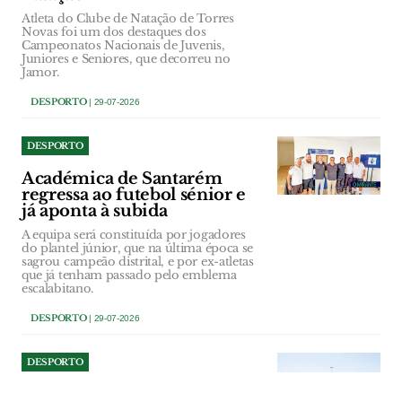
Atleta do Clube de Natação de Torres
Novas foi um dos destaques dos
Campeonatos Nacionais de Juvenis,
Juniores e Seniores, que decorreu no
Jamor.
DESPORTO
| 29-07-2026
DESPORTO
Académica de Santarém
regressa ao futebol sénior e
já aponta à subida
A equipa será constituída por jogadores
do plantel júnior, que na última época se
sagrou campeão distrital, e por ex-atletas
que já tenham passado pelo emblema
escalabitano.
DESPORTO
| 29-07-2026
DESPORTO
Novo sintético alimenta