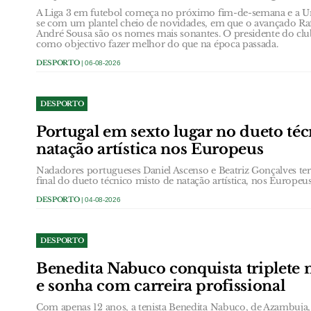
A Liga 3 em futebol começa no próximo fim-de-semana e a U
se com um plantel cheio de novidades, em que o avançado R
André Sousa são os nomes mais sonantes. O presidente do clube
como objectivo fazer melhor do que na época passada.
DESPORTO
| 06-08-2026
DESPORTO
Portugal em sexto lugar no dueto té
natação artística nos Europeus
Nadadores portugueses Daniel Ascenso e Beatriz Gonçalves te
final do dueto técnico misto de natação artística, nos Europeu
DESPORTO
| 04-08-2026
DESPORTO
Benedita Nabuco conquista triplete n
e sonha com carreira profissional
Com apenas 12 anos, a tenista Benedita Nabuco, de Azambuja, 