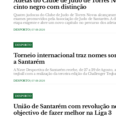
Atletas do Clube de Judo de Torres 
cinto negro com distinção
Quatro judocas do Clube de Judo de Torres Novas alcançaram 
exames promovidos pela Associação de Judo de Santarém. A d
etapa exigente e abre um novo capítulo no percurso dos atlet
DESPORTO
| 07-08-2026
DESPORTO
Torneio internacional traz nomes son
a Santarém
A Nave Desportiva de Santarém recebe, de 27 a 29 de Agosto, a 
teqball com a realização da terceira edição da Challenger Teq
DESPORTO
| 07-08-2026
DESPORTO
União de Santarém com revolução no
objectivo de fazer melhor na Liga 3