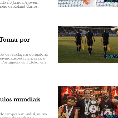
zado no Jamor. A jovem
orneio de Roland Garros.
 Tomar por
ção de reciclagem obrigatória
ivindicações financeiras, é
ão Portuguesa de Futebol em
tulos mundiais
os de campeão mundial, numa