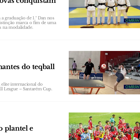
Novas conquistam
a graduação de 1.º Dan nos
istinção marca o fim de uma
as na modalidade.
antes do teqball
elite internacional do
ball League – Santarém Cup.
 plantel e