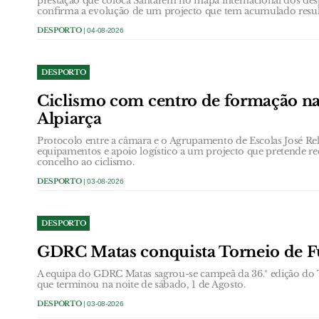
prestação que coloca Santarém no mapa internacional dos de
confirma a evolução de um projecto que tem acumulado result
DESPORTO
| 04-08-2026
DESPORTO
Ciclismo com centro de formação nas
Alpiarça
Protocolo entre a câmara e o Agrupamento de Escolas José Relv
equipamentos e apoio logístico a um projecto que pretende rec
concelho ao ciclismo.
DESPORTO
| 03-08-2026
DESPORTO
GDRC Matas conquista Torneio de Fu
A equipa do GDRC Matas sagrou-se campeã da 36.ª edição do T
que terminou na noite de sábado, 1 de Agosto.
DESPORTO
| 03-08-2026