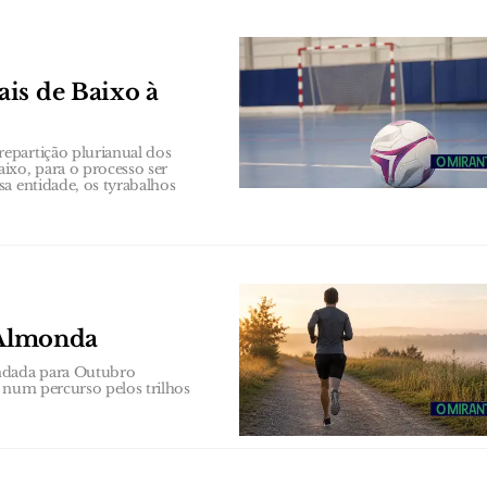
is de Baixo à
epartição plurianual dos
ixo, para o processo ser
a entidade, os tyrabalhos
o Almonda
endada para Outubro
 num percurso pelos trilhos