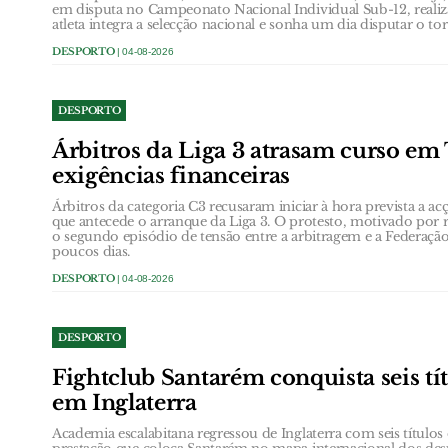
em disputa no Campeonato Nacional Individual Sub-12, reali
atleta integra a selecção nacional e sonha um dia disputar o t
DESPORTO
| 04-08-2026
DESPORTO
Árbitros da Liga 3 atrasam curso em
exigências financeiras
Árbitros da categoria C3 recusaram iniciar à hora prevista a ac
que antecede o arranque da Liga 3. O protesto, motivado por re
o segundo episódio de tensão entre a arbitragem e a Federaç
poucos dias.
DESPORTO
| 04-08-2026
DESPORTO
Fightclub Santarém conquista seis tí
em Inglaterra
Academia escalabitana regressou de Inglaterra com seis títul