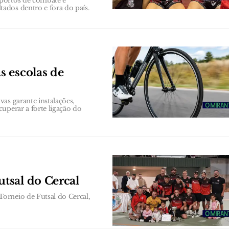
sportos de combate e
ados dentro e fora do país.
 escolas de
as garante instalações,
uperar a forte ligação do
tsal do Cercal
orneio de Futsal do Cercal,