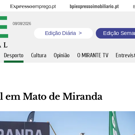
Expresso Emprego
BPI Expresso Imobiliário
B
08/08/2026
Edição Diária
>
Edição Sema
Desporto
Cultura
Opinião
O MIRANTE TV
Entrevis
ail em Mato de Miranda