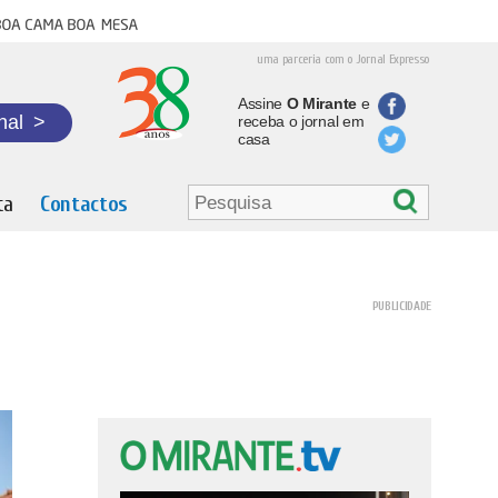
oa cama boa mesa
uma parceria com o Jornal Expresso
Assine
O Mirante
e
nal
>
receba o jornal em
casa
ta
Contactos