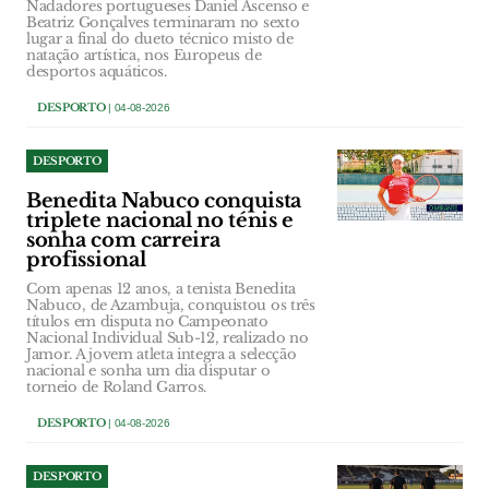
Nadadores portugueses Daniel Ascenso e
Beatriz Gonçalves terminaram no sexto
lugar a final do dueto técnico misto de
natação artística, nos Europeus de
desportos aquáticos.
DESPORTO
| 04-08-2026
DESPORTO
Benedita Nabuco conquista
triplete nacional no ténis e
sonha com carreira
profissional
Com apenas 12 anos, a tenista Benedita
Nabuco, de Azambuja, conquistou os três
títulos em disputa no Campeonato
Nacional Individual Sub-12, realizado no
Jamor. A jovem atleta integra a selecção
nacional e sonha um dia disputar o
torneio de Roland Garros.
DESPORTO
| 04-08-2026
DESPORTO