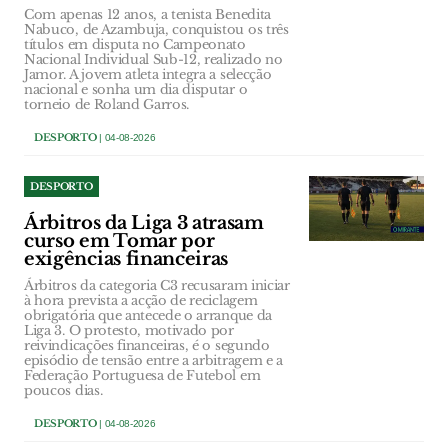
Com apenas 12 anos, a tenista Benedita
Nabuco, de Azambuja, conquistou os três
títulos em disputa no Campeonato
Nacional Individual Sub-12, realizado no
Jamor. A jovem atleta integra a selecção
nacional e sonha um dia disputar o
torneio de Roland Garros.
DESPORTO
| 04-08-2026
DESPORTO
Árbitros da Liga 3 atrasam
curso em Tomar por
exigências financeiras
Árbitros da categoria C3 recusaram iniciar
à hora prevista a acção de reciclagem
obrigatória que antecede o arranque da
Liga 3. O protesto, motivado por
reivindicações financeiras, é o segundo
episódio de tensão entre a arbitragem e a
Federação Portuguesa de Futebol em
poucos dias.
DESPORTO
| 04-08-2026