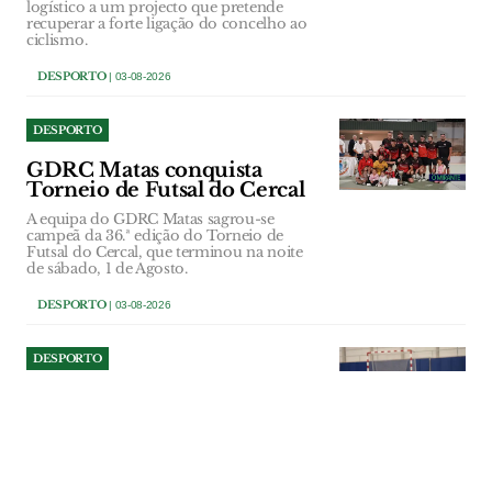
logístico a um projecto que pretende
recuperar a forte ligação do concelho ao
ciclismo.
DESPORTO
| 03-08-2026
DESPORTO
GDRC Matas conquista
Torneio de Futsal do Cercal
A equipa do GDRC Matas sagrou-se
campeã da 36.ª edição do Torneio de
Futsal do Cercal, que terminou na noite
de sábado, 1 de Agosto.
DESPORTO
| 03-08-2026
DESPORTO
Obras do Pavilhão Multiusos
de Amiais de Baixo à espera
do Tribunal de Contas
A Câmara e a Assembleia Municipal de
Santarém aprovaram a repartição