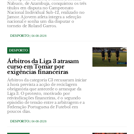
Nabuco, de Azambuja, conquistou os três
títulos em disputa no Campeonato
Nacional Individual Sub-12, realizado no
Jamor. A jovem atleta integra a selecção
nacional e sonha um dia disputar o
torneio de Roland Garros.
DESPORTO
| 04-08-2026
DESPORTO
Árbitros da Liga 3 atrasam
curso em Tomar por
exigências financeiras
Árbitros da categoria C3 recusaram iniciar
à hora prevista a acção de reciclagem
obrigatória que antecede o arranque da
Liga 3. O protesto, motivado por
reivindicações financeiras, é o segundo
episódio de tensão entre a arbitragem e a
Federação Portuguesa de Futebol em
poucos dias.
DESPORTO
| 04-08-2026