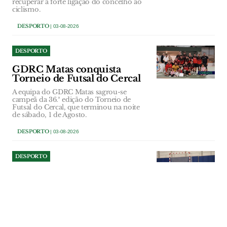
recuperar a forte ligação do concelho ao
ciclismo.
DESPORTO
| 03-08-2026
DESPORTO
GDRC Matas conquista
Torneio de Futsal do Cercal
A equipa do GDRC Matas sagrou-se
campeã da 36.ª edição do Torneio de
Futsal do Cercal, que terminou na noite
de sábado, 1 de Agosto.
DESPORTO
| 03-08-2026
DESPORTO
Obras do Pavilhão Multiusos
de Amiais de Baixo à espera
do Tribunal de Contas
A Câmara e a Assembleia Municipal de
Santarém aprovaram a repartição
plurianual dos encargos da empreitada