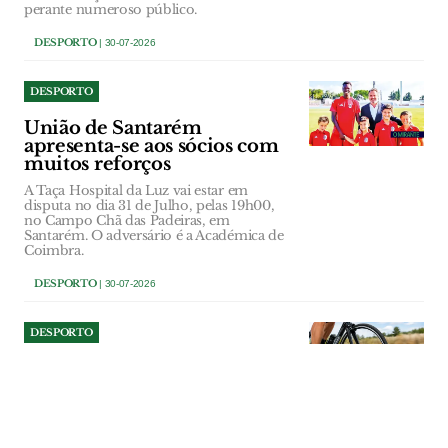
perante numeroso público.
DESPORTO
| 30-07-2026
DESPORTO
União de Santarém
apresenta-se aos sócios com
muitos reforços
A Taça Hospital da Luz vai estar em
disputa no dia 31 de Julho, pelas 19h00,
no Campo Chã das Padeiras, em
Santarém. O adversário é a Académica de
Coimbra.
DESPORTO
| 30-07-2026
DESPORTO
Cartaxo recebe
Campeonatos Nacionais de
Ciclismo de Estrada
O concelho do Cartaxo recebe entre os
dias 31 de Julho e 2 de Agosto os