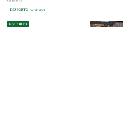
ciclismo.
DESPORTO
| 03-08-2026
DESPORTO
GDRC Matas conquista
Torneio de Futsal do Cercal
A equipa do GDRC Matas sagrou-se
campeã da 36.ª edição do Torneio de
Futsal do Cercal, que terminou na noite
de sábado, 1 de Agosto.
DESPORTO
| 03-08-2026
DESPORTO
Obras do Pavilhão Multiusos
de Amiais de Baixo à espera
do Tribunal de Contas
A Câmara e a Assembleia Municipal de
Santarém aprovaram a repartição
plurianual dos encargos da empreitada
do Pavilhão Multiusos de Amiais de