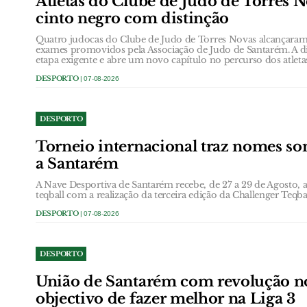
Atletas do Clube de Judo de Torres 
cinto negro com distinção
Quatro judocas do Clube de Judo de Torres Novas alcançaram 
exames promovidos pela Associação de Judo de Santarém. A d
etapa exigente e abre um novo capítulo no percurso dos atlet
DESPORTO
| 07-08-2026
DESPORTO
Torneio internacional traz nomes son
a Santarém
A Nave Desportiva de Santarém recebe, de 27 a 29 de Agosto, a 
teqball com a realização da terceira edição da Challenger Teq
DESPORTO
| 07-08-2026
DESPORTO
União de Santarém com revolução no
objectivo de fazer melhor na Liga 3