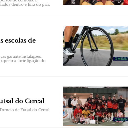
sportos de combate e
ados dentro e fora do país.
 escolas de
as garante instalações,
uperar a forte ligação do
tsal do Cercal
orneio de Futsal do Cercal,