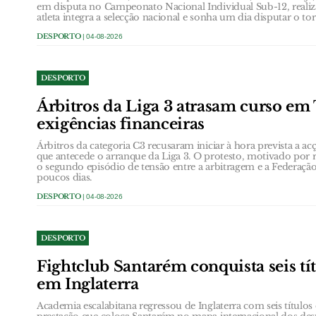
em disputa no Campeonato Nacional Individual Sub-12, reali
atleta integra a selecção nacional e sonha um dia disputar o t
DESPORTO
| 04-08-2026
DESPORTO
Árbitros da Liga 3 atrasam curso em
exigências financeiras
Árbitros da categoria C3 recusaram iniciar à hora prevista a ac
que antecede o arranque da Liga 3. O protesto, motivado por re
o segundo episódio de tensão entre a arbitragem e a Federaç
poucos dias.
DESPORTO
| 04-08-2026
DESPORTO
Fightclub Santarém conquista seis tí
em Inglaterra
Academia escalabitana regressou de Inglaterra com seis títul