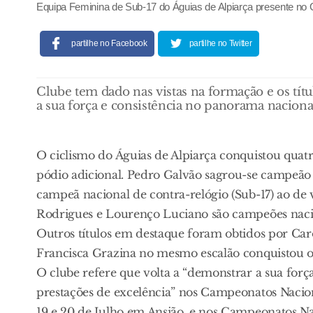
Equipa Feminina de Sub-17 do Águias de Alpiarça presente no
partilhe no Facebook
partilhe no Twitter
Clube tem dado nas vistas na formação e os tí
a sua força e consistência no panorama naciona
O ciclismo do Águias de Alpiarça conquistou quat
pódio adicional. Pedro Galvão sagrou-se campeão 
campeã nacional de contra-relógio (Sub-17) ao de
Rodrigues e Lourenço Luciano são campeões nacio
Outros títulos em destaque foram obtidos por Car
Francisca Grazina no mesmo escalão conquistou 
O clube refere que volta a “demonstrar a sua forç
prestações de excelência” nos Campeonatos Nacion
19 e 20 de Julho em Ansião, e nos Campeonatos Na