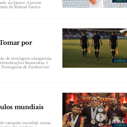
zado no Jamor. A jovem
orneio de Roland Garros.
 Tomar por
ção de reciclagem obrigatória
ivindicações financeiras, é
ão Portuguesa de Futebol em
tulos mundiais
os de campeão mundial, numa