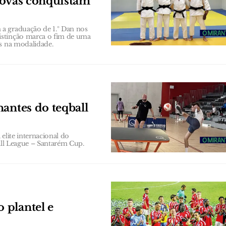
Novas conquistam
a graduação de 1.º Dan nos
istinção marca o fim de uma
as na modalidade.
antes do teqball
elite internacional do
ball League – Santarém Cup.
 plantel e