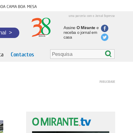
oa cama boa mesa
uma parceria com o Jornal Expresso
Assine
O Mirante
e
nal
>
receba o jornal em
casa
ta
Contactos