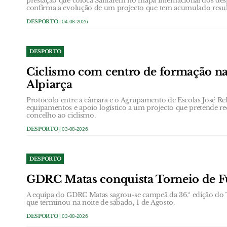
prestação que coloca Santarém no mapa internacional dos de
confirma a evolução de um projecto que tem acumulado result
DESPORTO
| 04-08-2026
DESPORTO
Ciclismo com centro de formação nas
Alpiarça
Protocolo entre a câmara e o Agrupamento de Escolas José Relv
equipamentos e apoio logístico a um projecto que pretende rec
concelho ao ciclismo.
DESPORTO
| 03-08-2026
DESPORTO
GDRC Matas conquista Torneio de Fu
A equipa do GDRC Matas sagrou-se campeã da 36.ª edição do T
que terminou na noite de sábado, 1 de Agosto.
DESPORTO
| 03-08-2026