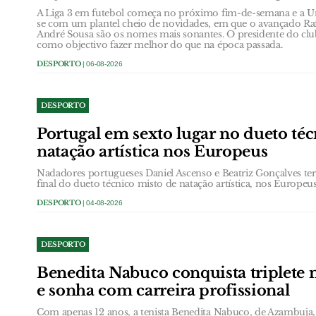
A Liga 3 em futebol começa no próximo fim-de-semana e a U
se com um plantel cheio de novidades, em que o avançado R
André Sousa são os nomes mais sonantes. O presidente do clube
como objectivo fazer melhor do que na época passada.
DESPORTO
| 06-08-2026
DESPORTO
Portugal em sexto lugar no dueto té
natação artística nos Europeus
Nadadores portugueses Daniel Ascenso e Beatriz Gonçalves te
final do dueto técnico misto de natação artística, nos Europeu
DESPORTO
| 04-08-2026
DESPORTO
Benedita Nabuco conquista triplete n
e sonha com carreira profissional
Com apenas 12 anos, a tenista Benedita Nabuco, de Azambuja, 