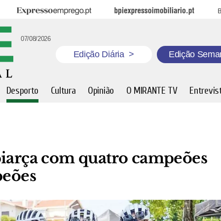
Expresso Emprego
BPI Expresso Imobiliário
B
07/08/2026
Edição Diária
>
Edição Sema
Desporto
Cultura
Opinião
O MIRANTE TV
Entrevis
piarça com quatro campeões
peões