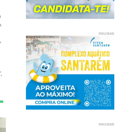
s
,
,
,