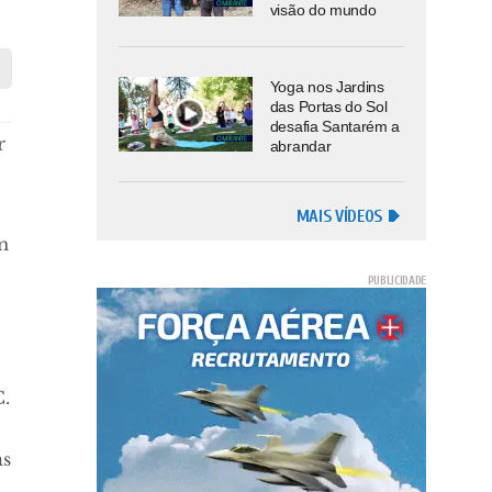
visão do mundo
Yoga nos Jardins
das Portas do Sol
desafia Santarém a
r
abrandar
MAIS VÍDEOS
m
C.
as