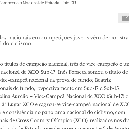
 Campeonato Nacional de Estrada - foto DR
tulos nacionais em competições jovens vêm demonstra
l do ciclismo.
ro títulos de campeão nacional, três de vice-campeão e u
nacional de XCO Sub-17; Inês Fonseca somou o título de
 vice-campeã nacional na prova de fundo; Beatriz
nais de fundo, respectivamente em Sub-17 e Sub-15.
olina Aurélio – Vice-Campeã Nacional de XCO (Sub-17) e
o 3º Lugar XCO e sagrou-se vice-campeã nacional de XC
a e consistência no panorama nacional do ciclismo, com
ais de Cross Country Olímpico (XCO), realizados nos di
cionais de Estrada, que decorreram entre 1 e 3 de Agosto