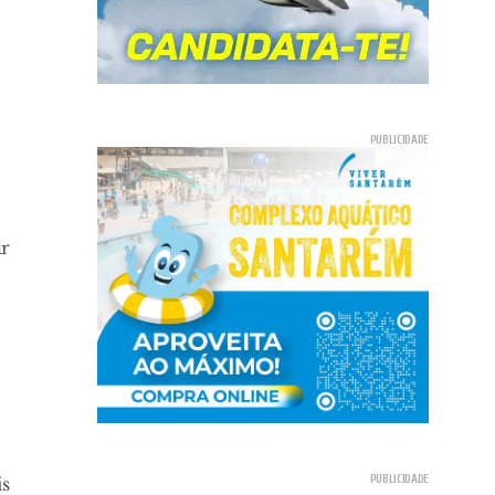
ar
is