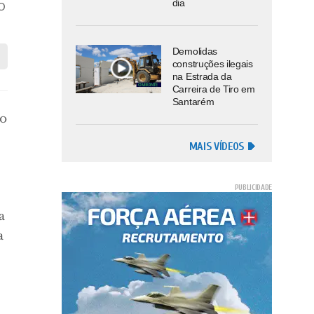
dia
 O
Demolidas
construções ilegais
na Estrada da
Carreira de Tiro em
Santarém
do
MAIS VÍDEOS
a
a