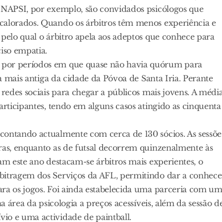
o NAPSI, por exemplo, são convidados psicólogos que
calorados. Quando os árbitros têm menos experiência e
 pelo qual o árbitro apela aos adeptos que conhece para
iso empatia.
 por períodos em que quase não havia quórum para
na mais antiga da cidade da Póvoa de Santa Iria. Perante
 redes sociais para chegar a públicos mais jovens. A médi
articipantes, tendo em alguns casos atingido as cinquenta
contando actualmente com cerca de 130 sócios. As sessõe
iras, enquanto as de futsal decorrem quinzenalmente às
am este ano destacam-se árbitros mais experientes, o
rbitragem dos Serviços da AFL, permitindo dar a conhece
ara os jogos. Foi ainda estabelecida uma parceria com u
na área da psicologia a preços acessíveis, além da sessão d
io e uma actividade de paintball.