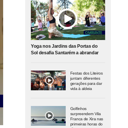
Yoga nos Jardins das Portas do
Sol desafia Santarém a abrandar
Festas dos Liteiros
juntam diferentes
gerações para dar
vida à aldeia
Golfinhos
surpreendem Vila
Franca de Xira nas
primeiras horas do