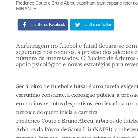
Frederico Couto e Bruno Abreu trabalham para captar e reter nov
MIRANTE
partilhe no Facebook
partilhe no Twitter
A arbitragem no futebol e futsal depara-se com 
segurança nos recintos, a pressão dos adeptos 
número de interessados. O Núcleo de Árbitros 
apoio psicológico e novas estratégias para rever
Ser árbitro de futebol e futsal é uma tarefa exigente
escrutínio constante, a exposição pública, a pressã
em muitos recintos desportivos têm levado a uma 
precoce de quem inicia a carreira.
Frederico Couto e Bruno Abreu, árbitros de futebol
Árbitros da Póvoa de Santa Iria (NAPSI), conhec
mostrou-lhes que captar novos árbitros é possível, 