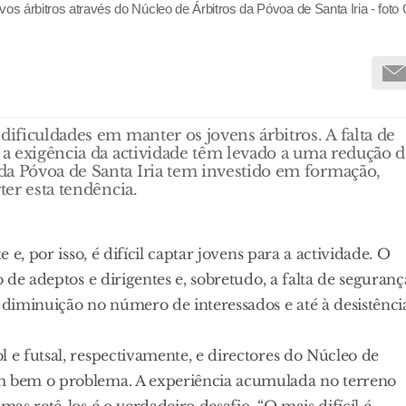
os árbitros através do Núcleo de Árbitros da Póvoa de Santa Iria - foto
dificuldades em manter os jovens árbitros. A falta de
e a exigência da actividade têm levado a uma redução 
da Póvoa de Santa Iria tem investido em formação,
ter esta tendência.
 e, por isso, é difícil captar jovens para a actividade. O
o de adeptos e dirigentes e, sobretudo, a falta de seguranç
diminuição no número de interessados e até à desistênci
 e futsal, respectivamente, e directores do Núcleo de
em bem o problema. A experiência acumulada no terreno
mas retê-los é o verdadeiro desafio. “O mais difícil é