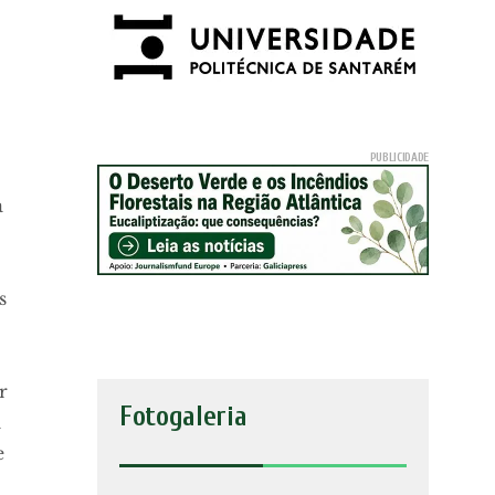
a
s
r
Fotogaleria
m
e