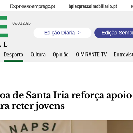
Expresso Emprego
BPI Expresso Imobiliário
B
07/08/2026
Edição Diária
>
Edição Sema
Desporto
Cultura
Opinião
O MIRANTE TV
Entrevis
oa de Santa Iria reforça apoio
ra reter jovens