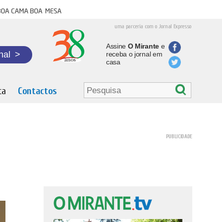
oa cama boa mesa
uma parceria com o Jornal Expresso
Assine
O Mirante
e
nal
>
receba o jornal em
casa
ta
Contactos