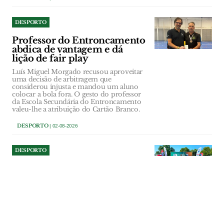
DESPORTO
Professor do Entroncamento
abdica de vantagem e dá
lição de fair play
Luís Miguel Morgado recusou aproveitar
uma decisão de arbitragem que
considerou injusta e mandou um aluno
colocar a bola fora. O gesto do professor
da Escola Secundária do Entroncamento
valeu-lhe a atribuição do Cartão Branco.
DESPORTO
| 02-08-2026
DESPORTO
Pedrógão Triatlo mantém
liderança nacional e vai
discutir título em Coimbra
Título colectivo pode ser conquistado
pelo Pedrógão Triatlo em Setembro.
DESPORTO
| 02-08-2026