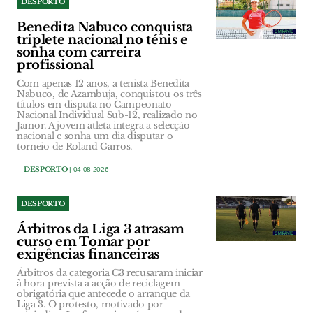
DESPORTO
Benedita Nabuco conquista
triplete nacional no ténis e
sonha com carreira
profissional
Com apenas 12 anos, a tenista Benedita
Nabuco, de Azambuja, conquistou os três
títulos em disputa no Campeonato
Nacional Individual Sub-12, realizado no
Jamor. A jovem atleta integra a selecção
nacional e sonha um dia disputar o
torneio de Roland Garros.
DESPORTO
| 04-08-2026
DESPORTO
Árbitros da Liga 3 atrasam
curso em Tomar por
exigências financeiras
Árbitros da categoria C3 recusaram iniciar
à hora prevista a acção de reciclagem
obrigatória que antecede o arranque da
Liga 3. O protesto, motivado por