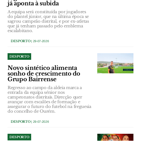
já aponta à subida
A equipa será constituída por jogadores
do plantel júnior, que na última época se
sagrou campeão distrital, e por ex-atletas
que já tenham passado pelo emblema
escalabitano.
DESPORTO
| 29-07-2026
DESPORTO
Novo sintético alimenta
sonho de crescimento do
Grupo Bairrense
Regresso ao campo da aldeia marca a
entrada da equipa sénior nos
campeonatos distritais. Direcção quer
avançar com escalões de formação e
assegurar o futuro do futebol na freguesia
do concelho de Ourém.
DESPORTO
| 29-07-2026
DESPORTO