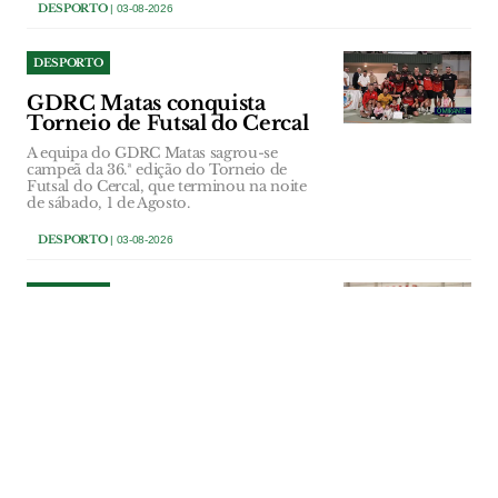
DESPORTO
| 03-08-2026
DESPORTO
GDRC Matas conquista
Torneio de Futsal do Cercal
A equipa do GDRC Matas sagrou-se
campeã da 36.ª edição do Torneio de
Futsal do Cercal, que terminou na noite
de sábado, 1 de Agosto.
DESPORTO
| 03-08-2026
DESPORTO
Obras do Pavilhão Multiusos
de Amiais de Baixo à espera
do Tribunal de Contas
A Câmara e a Assembleia Municipal de
Santarém aprovaram a repartição
plurianual dos encargos da empreitada
do Pavilhão Multiusos de Amiais de
Baixo, para o processo ser remetido a
apreciação do Tribunal de Contas. Com o