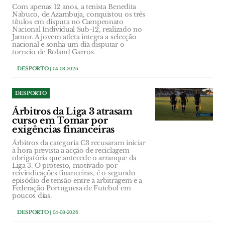
Com apenas 12 anos, a tenista Benedita
Nabuco, de Azambuja, conquistou os três
títulos em disputa no Campeonato
Nacional Individual Sub-12, realizado no
Jamor. A jovem atleta integra a selecção
nacional e sonha um dia disputar o
torneio de Roland Garros.
DESPORTO
| 04-08-2026
DESPORTO
Árbitros da Liga 3 atrasam
curso em Tomar por
exigências financeiras
Árbitros da categoria C3 recusaram iniciar
à hora prevista a acção de reciclagem
obrigatória que antecede o arranque da
Liga 3. O protesto, motivado por
reivindicações financeiras, é o segundo
episódio de tensão entre a arbitragem e a
Federação Portuguesa de Futebol em
poucos dias.
DESPORTO
| 04-08-2026