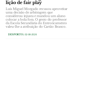
lição de fair play
Luís Miguel Morgado recusou aproveitar
uma decisão de arbitragem que
considerou injusta e mandou um aluno
colocar a bola fora. O gesto do professor
da Escola Secundária do Entroncamento
valeu-lhe a atribuição do Cartão Branco.
DESPORTO
| 02-08-2026
DESPORTO
Pedrógão Triatlo mantém
liderança nacional e vai
discutir título em Coimbra
Título colectivo pode ser conquistado
pelo Pedrógão Triatlo em Setembro.
DESPORTO
| 02-08-2026
DESPORTO
Tomar renova relvado do
Estádio Municipal e