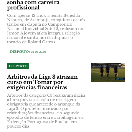
sonha com carreira
profissional
Com apenas 12 anos, a tenista Benedita
Nabuco, de Azambuja, conquistou os três
títulos em disputa no Campeonato
Nacional Individual Sub-12, realizado no
Jamor. A jovem atleta integra a selecção
nacional e sonha um dia disputar o
torneio de Roland Garros.
DESPORTO
| 04-08-2026
DESPORTO
Árbitros da Liga 3 atrasam
curso em Tomar por
exigências financeiras
Árbitros da categoria C3 recusaram iniciar
à hora prevista a acção de reciclagem
obrigatória que antecede o arranque da
Liga 3. O protesto, motivado por
reivindicações financeiras, é o segundo
episódio de tensão entre a arbitragem e a
Federação Portuguesa de Futebol em
poucos dias.