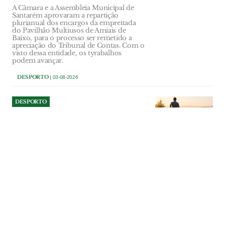
A Câmara e a Assembleia Municipal de
Santarém aprovaram a repartição
plurianual dos encargos da empreitada
do Pavilhão Multiusos de Amiais de
Baixo, para o processo ser remetido a
apreciação do Tribunal de Contas. Com o
visto dessa entidade, os tyrabalhos
podem avançar.
DESPORTO
| 03-08-2026
DESPORTO
Reabertas inscrições para o
Trail do Almonda
Iniciativa promovida pelo município de
Torres Novas e reagendada para Outubro
pretende juntar praticantes de desporto e
amantes da natureza num percurso pelos
trilhos da Serra d’Aire.
DESPORTO
| 02-08-2026
DESPORTO