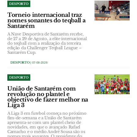
DESPORTO
Torneio internacional traz
nomes sonantes do teqball a
Santarém
A Nave Desportiva de Santarém recebe,
de 27 a 29 de Agosto, a elite internacional
do teqball com a realização da terceira
edição da Challenger Teqball League –
Santarém Cup.
DESPORTO
| 07-08-2026
DESPORTO
União de Santarém com
revolução no plantel e
objectivo de fazer melhor na
Liga 3
A Liga 3 em futebol começa no próximo
fim-de-semana e a União de Santarém
apresenta-se com um plantel cheio de
novidades, em que o avançado Rafael
Camacho e o médio André Sousa são os
nomes mais sonantes. O presidente do