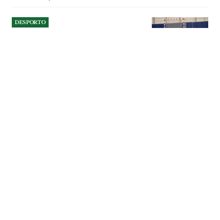
DESPORTO
Obras do Pavilhão Multiusos
de Amiais de Baixo à espera
do Tribunal de Contas
A Câmara e a Assembleia Municipal de
Santarém aprovaram a repartição
plurianual dos encargos da empreitada
do Pavilhão Multiusos de Amiais de
Baixo, para o processo ser remetido a
apreciação do Tribunal de Contas. Com o
visto dessa entidade, os tyrabalhos
podem avançar.
DESPORTO
| 03-08-2026
DESPORTO
Reabertas inscrições para o
Trail do Almonda
Iniciativa promovida pelo município de
Torres Novas e reagendada para Outubro
pretende juntar praticantes de desporto e