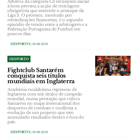
Árbitros da categoria C3 recusaram iniciar
à hora prevista a acção de reciclagem
obrigatória que antecede o arranque da
Liga 3. O protesto, motivado por
reivindicações financeiras, é o segundo
episódio de tensão entre a arbitragem e a
Federação Portuguesa de Futebol em
poucos dias.
DESPORTO
| 04-08-2026
DESPORTO
Fightclub Santarém
conquista seis títulos
mundiais em Inglaterra
Academia escalabitana regressou de
Inglaterra com seis títulos de campeão
mundial, numa prestação que coloca
Santarém no mapa internacional dos
desportos de combate e confirma a
evolução de um projecto que tem
acumulado resultados dentro e fora do
país.
DESPORTO
| 04-08-2026