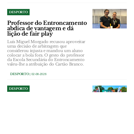
DESPORTO
Professor do Entroncamento
abdica de vantagem e dá
lição de fair play
Luís Miguel Morgado recusou aproveitar
uma decisão de arbitragem que
considerou injusta e mandou um aluno
colocar a bola fora. O gesto do professor
da Escola Secundária do Entroncamento
valeu-lhe a atribuição do Cartão Branco.
DESPORTO
| 02-08-2026
DESPORTO
Pedrógão Triatlo mantém
liderança nacional e vai
discutir título em Coimbra
Título colectivo pode ser conquistado
pelo Pedrógão Triatlo em Setembro.
DESPORTO
| 02-08-2026