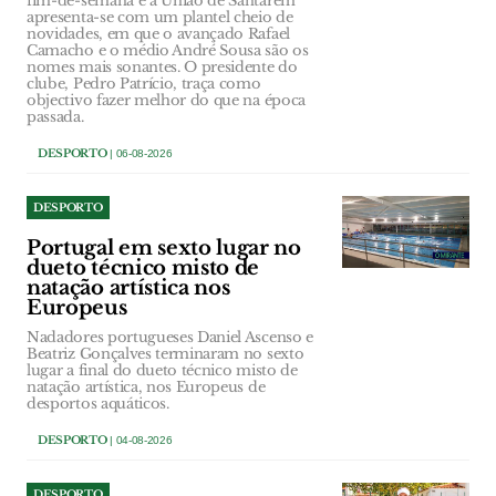
fim-de-semana e a União de Santarém
apresenta-se com um plantel cheio de
novidades, em que o avançado Rafael
Camacho e o médio André Sousa são os
nomes mais sonantes. O presidente do
clube, Pedro Patrício, traça como
objectivo fazer melhor do que na época
passada.
DESPORTO
| 06-08-2026
DESPORTO
Portugal em sexto lugar no
dueto técnico misto de
natação artística nos
Europeus
Nadadores portugueses Daniel Ascenso e
Beatriz Gonçalves terminaram no sexto
lugar a final do dueto técnico misto de
natação artística, nos Europeus de
desportos aquáticos.
DESPORTO
| 04-08-2026
DESPORTO