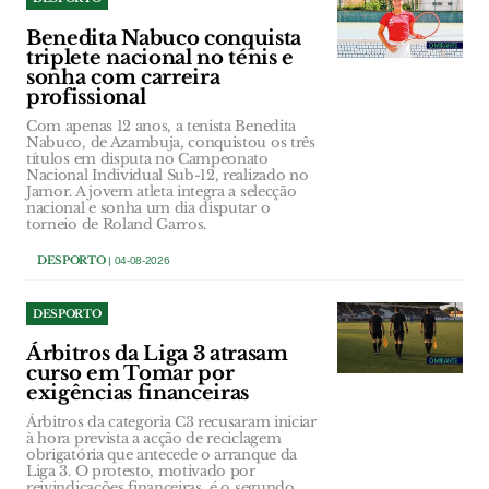
Benedita Nabuco conquista
triplete nacional no ténis e
sonha com carreira
profissional
Com apenas 12 anos, a tenista Benedita
Nabuco, de Azambuja, conquistou os três
títulos em disputa no Campeonato
Nacional Individual Sub-12, realizado no
Jamor. A jovem atleta integra a selecção
nacional e sonha um dia disputar o
torneio de Roland Garros.
DESPORTO
| 04-08-2026
DESPORTO
Árbitros da Liga 3 atrasam
curso em Tomar por
exigências financeiras
Árbitros da categoria C3 recusaram iniciar
à hora prevista a acção de reciclagem
obrigatória que antecede o arranque da
Liga 3. O protesto, motivado por
reivindicações financeiras, é o segundo