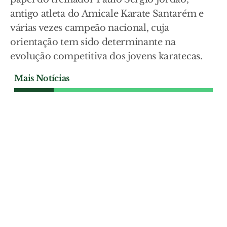
antigo atleta do Amicale Karate Santarém e
várias vezes campeão nacional, cuja
orientação tem sido determinante na
evolução competitiva dos jovens karatecas.
Mais Notícias
DESPORTO
Portugal em sexto lugar no
dueto técnico misto de
natação artística nos
Europeus
Nadadores portugueses Daniel Ascenso e
Beatriz Gonçalves terminaram no sexto
lugar a final do dueto técnico misto de
natação artística, nos Europeus de
desportos aquáticos.
DESPORTO
| 04-08-2026