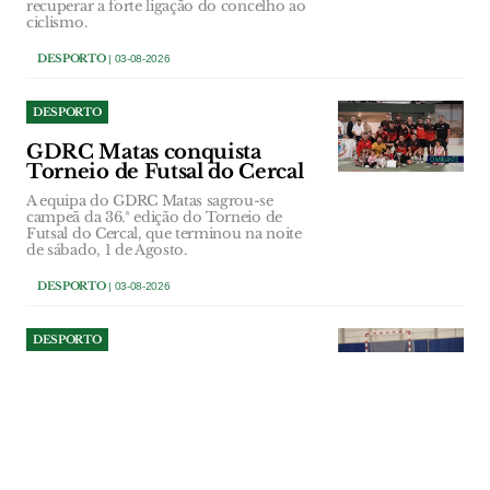
recuperar a forte ligação do concelho ao
ciclismo.
DESPORTO
| 03-08-2026
DESPORTO
GDRC Matas conquista
Torneio de Futsal do Cercal
A equipa do GDRC Matas sagrou-se
campeã da 36.ª edição do Torneio de
Futsal do Cercal, que terminou na noite
de sábado, 1 de Agosto.
DESPORTO
| 03-08-2026
DESPORTO
Obras do Pavilhão Multiusos
de Amiais de Baixo à espera
do Tribunal de Contas
A Câmara e a Assembleia Municipal de
Santarém aprovaram a repartição
plurianual dos encargos da empreitada