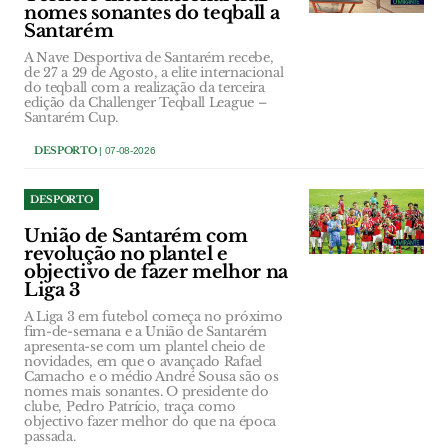
nomes sonantes do teqball a
Santarém
A Nave Desportiva de Santarém recebe,
de 27 a 29 de Agosto, a elite internacional
do teqball com a realização da terceira
edição da Challenger Teqball League –
Santarém Cup.
DESPORTO
| 07-08-2026
DESPORTO
União de Santarém com
revolução no plantel e
objectivo de fazer melhor na
Liga 3
A Liga 3 em futebol começa no próximo
fim-de-semana e a União de Santarém
apresenta-se com um plantel cheio de
novidades, em que o avançado Rafael
Camacho e o médio André Sousa são os
nomes mais sonantes. O presidente do
clube, Pedro Patrício, traça como
objectivo fazer melhor do que na época
passada.