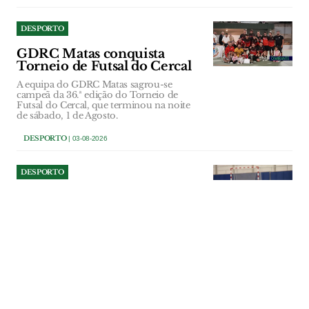
DESPORTO
GDRC Matas conquista
Torneio de Futsal do Cercal
A equipa do GDRC Matas sagrou-se
campeã da 36.ª edição do Torneio de
Futsal do Cercal, que terminou na noite
de sábado, 1 de Agosto.
DESPORTO
| 03-08-2026
DESPORTO
Obras do Pavilhão Multiusos
de Amiais de Baixo à espera
do Tribunal de Contas
A Câmara e a Assembleia Municipal de
Santarém aprovaram a repartição
plurianual dos encargos da empreitada
do Pavilhão Multiusos de Amiais de
Baixo, para o processo ser remetido a
apreciação do Tribunal de Contas. Com o
visto dessa entidade, os tyrabalhos