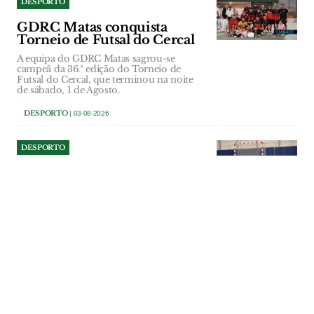
DESPORTO
GDRC Matas conquista
Torneio de Futsal do Cercal
A equipa do GDRC Matas sagrou-se
campeã da 36.ª edição do Torneio de
Futsal do Cercal, que terminou na noite
de sábado, 1 de Agosto.
DESPORTO
| 03-08-2026
DESPORTO
Obras do Pavilhão Multiusos
de Amiais de Baixo à espera
do Tribunal de Contas
A Câmara e a Assembleia Municipal de
Santarém aprovaram a repartição
plurianual dos encargos da empreitada
do Pavilhão Multiusos de Amiais de
Baixo, para o processo ser remetido a
apreciação do Tribunal de Contas. Com o
visto dessa entidade, os tyrabalhos
podem avançar.
DESPORTO
| 03-08-2026