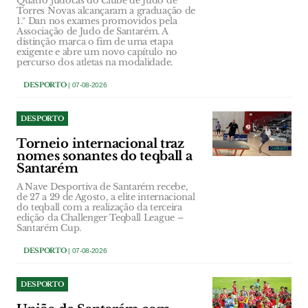
Quatro judocas do Clube de Judo de
Torres Novas alcançaram a graduação de
1.º Dan nos exames promovidos pela
Associação de Judo de Santarém. A
distinção marca o fim de uma etapa
exigente e abre um novo capítulo no
percurso dos atletas na modalidade.
DESPORTO
| 07-08-2026
DESPORTO
Torneio internacional traz
nomes sonantes do teqball a
Santarém
A Nave Desportiva de Santarém recebe,
de 27 a 29 de Agosto, a elite internacional
do teqball com a realização da terceira
edição da Challenger Teqball League –
Santarém Cup.
DESPORTO
| 07-08-2026
DESPORTO