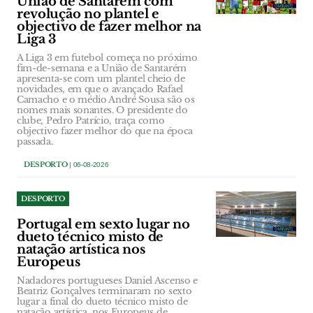
União de Santarém com
revolução no plantel e
objectivo de fazer melhor na
Liga 3
A Liga 3 em futebol começa no próximo
fim-de-semana e a União de Santarém
apresenta-se com um plantel cheio de
novidades, em que o avançado Rafael
Camacho e o médio André Sousa são os
nomes mais sonantes. O presidente do
clube, Pedro Patrício, traça como
objectivo fazer melhor do que na época
passada.
DESPORTO
| 06-08-2026
DESPORTO
Portugal em sexto lugar no
dueto técnico misto de
natação artística nos
Europeus
Nadadores portugueses Daniel Ascenso e
Beatriz Gonçalves terminaram no sexto
lugar a final do dueto técnico misto de
natação artística, nos Europeus de