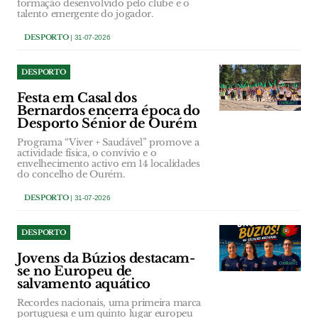
formação desenvolvido pelo clube e o
talento emergente do jogador.
DESPORTO
| 31-07-2026
DESPORTO
Festa em Casal dos
Bernardos encerra época do
Desporto Sénior de Ourém
Programa “Viver + Saudável” promove a
actividade física, o convívio e o
envelhecimento activo em 14 localidades
do concelho de Ourém.
DESPORTO
| 31-07-2026
DESPORTO
Jovens da Búzios destacam-
se no Europeu de
salvamento aquático
Recordes nacionais, uma primeira marca
portuguesa e um quinto lugar europeu