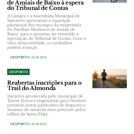
de Amiais de Baixo à espera
do Tribunal de Contas
A Câmara e a Assembleia Municipal de
Santarém aprovaram a repartição
plurianual dos encargos da empreitada
do Pavilhão Multiusos de Amiais de
Baixo, para o processo ser remetido a
apreciação do Tribunal de Contas. Com o
visto dessa entidade, os tyrabalhos
podem avançar.
DESPORTO
| 03-08-2026
DESPORTO
Reabertas inscrições para o
Trail do Almonda
Iniciativa promovida pelo município de
Torres Novas e reagendada para Outubro
pretende juntar praticantes de desporto e
amantes da natureza num percurso pelos
trilhos da Serra d’Aire.
DESPORTO
| 02-08-2026