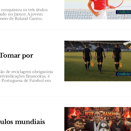
conquistou os três títulos
zado no Jamor. A jovem
orneio de Roland Garros.
 Tomar por
ção de reciclagem obrigatória
ivindicações financeiras, é
ão Portuguesa de Futebol em
tulos mundiais