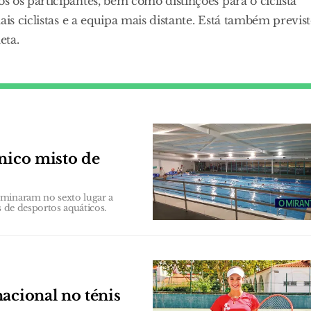
 os participantes, bem como distinções para o ciclista
is ciclistas e a equipa mais distante. Está também previs
eta.
cnico misto de
rminaram no sexto lugar a
s de desportos aquáticos.
acional no ténis