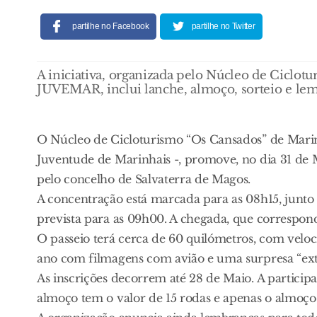
partilhe no Facebook
partilhe no Twitter
A iniciativa, organizada pelo Núcleo de Ciclot
JUVEMAR, inclui lanche, almoço, sorteio e lemb
O Núcleo de Cicloturismo “Os Cansados” de Marin
Juventude de Marinhais -, promove, no dia 31 de Ma
pelo concelho de Salvaterra de Magos.
A concentração está marcada para as 08h15, junto 
prevista para as 09h00. A chegada, que correspond
O passeio terá cerca de 60 quilómetros, com velo
ano com filmagens com avião e uma surpresa “ext
As inscrições decorrem até 28 de Maio. A participa
almoço tem o valor de 15 rodas e apenas o almoço 