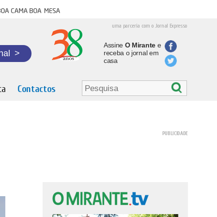
oa cama boa mesa
uma parceria com o Jornal Expresso
Assine
O Mirante
e
nal
>
receba o jornal em
casa
ta
Contactos