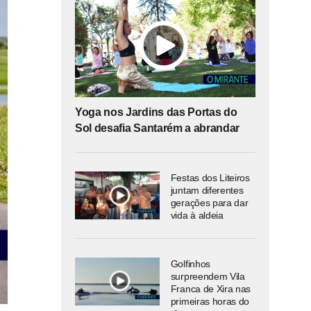
Yoga nos Jardins das Portas do
Sol desafia Santarém a abrandar
Festas dos Liteiros
juntam diferentes
gerações para dar
vida à aldeia
Golfinhos
surpreendem Vila
Franca de Xira nas
primeiras horas do