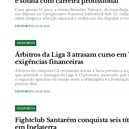
e sonha com carreira profissional
Com apenas 12 anos, a tenista Benedita Nabuco, de Azambuja, 
em disputa no Campeonato Nacional Individual Sub-12, reali
atleta integra a selecção nacional e sonha um dia disputar o t
DESPORTO
| 04-08-2026
DESPORTO
Árbitros da Liga 3 atrasam curso em
exigências financeiras
Árbitros da categoria C3 recusaram iniciar à hora prevista a ac
que antecede o arranque da Liga 3. O protesto, motivado por re
o segundo episódio de tensão entre a arbitragem e a Federaç
poucos dias.
DESPORTO
| 04-08-2026
DESPORTO
Fightclub Santarém conquista seis tí
em Inglaterra