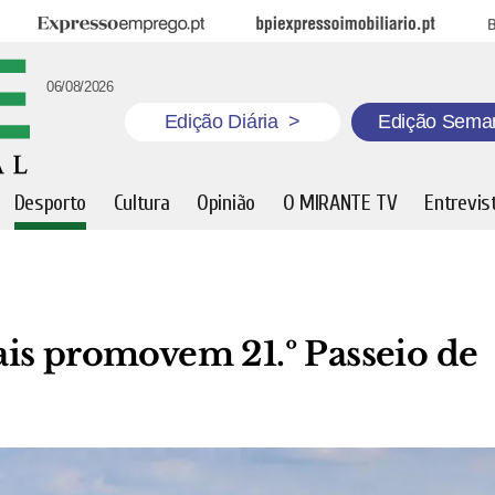
Expresso Emprego
BPI Expresso Imobiliário
B
06/08/2026
Edição Diária
>
Edição Sema
Desporto
Cultura
Opinião
O MIRANTE TV
Entrevis
is promovem 21.º Passeio de