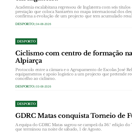
Academia escalabitana regressou de Inglaterra com seis títul
prestação que coloca Santarém no mapa internacional dos de
confirma a evolução de um projecto que tem acumulado result
DESPORTO
| 04-08-2026
DESPORTO
Ciclismo com centro de formação nas
Alpiarça
Protocolo entre a câmara e o Agrupamento de Escolas José Relv
equipamentos e apoio logístico a um projecto que pretende rec
concelho ao ciclismo.
DESPORTO
| 03-08-2026
DESPORTO
GDRC Matas conquista Torneio de Fu
A equipa do GDRC Matas sagrou-se campeã da 36.ª edição do T
que terminou na noite de sábado, 1 de Agosto.