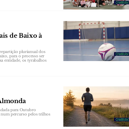
is de Baixo à
epartição plurianual dos
ixo, para o processo ser
a entidade, os tyrabalhos
o Almonda
endada para Outubro
 num percurso pelos trilhos