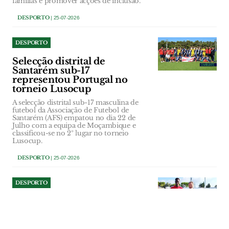
famílias e promover acções de inclusão.
DESPORTO
| 25-07-2026
DESPORTO
Selecção distrital de
Santarém sub-17
representou Portugal no
torneio Lusocup
A selecção distrital sub-17 masculina de
futebol da Associação de Futebol de
Santarém (AFS) empatou no dia 22 de
Julho com a equipa de Moçambique e
classificou-se no 2º lugar no torneio
Lusocup.
DESPORTO
| 25-07-2026
DESPORTO
União de Santarém contrata
avançado guineense
Isnaba Graça foi anunciado como o mais