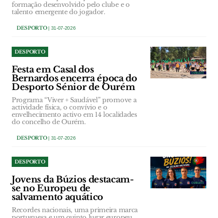
formação desenvolvido pelo clube e o
talento emergente do jogador.
DESPORTO
| 31-07-2026
DESPORTO
Festa em Casal dos
Bernardos encerra época do
Desporto Sénior de Ourém
Programa “Viver + Saudável” promove a
actividade física, o convívio e o
envelhecimento activo em 14 localidades
do concelho de Ourém.
DESPORTO
| 31-07-2026
DESPORTO
Jovens da Búzios destacam-
se no Europeu de
salvamento aquático
Recordes nacionais, uma primeira marca
portuguesa e um quinto lugar europeu