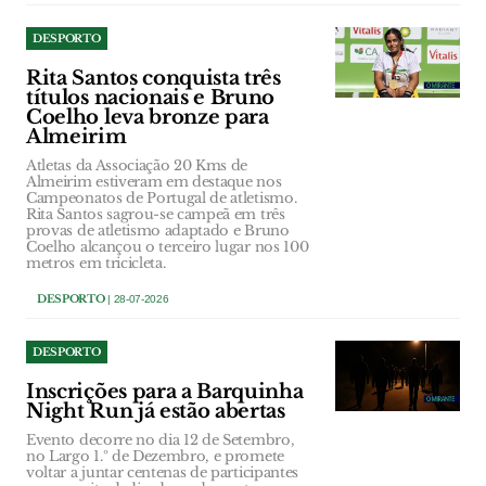
DESPORTO
Rita Santos conquista três
títulos nacionais e Bruno
Coelho leva bronze para
Almeirim
Atletas da Associação 20 Kms de
Almeirim estiveram em destaque nos
Campeonatos de Portugal de atletismo.
Rita Santos sagrou-se campeã em três
provas de atletismo adaptado e Bruno
Coelho alcançou o terceiro lugar nos 100
metros em tricicleta.
DESPORTO
| 28-07-2026
DESPORTO
Inscrições para a Barquinha
Night Run já estão abertas
Evento decorre no dia 12 de Setembro,
no Largo 1.º de Dezembro, e promete
voltar a juntar centenas de participantes