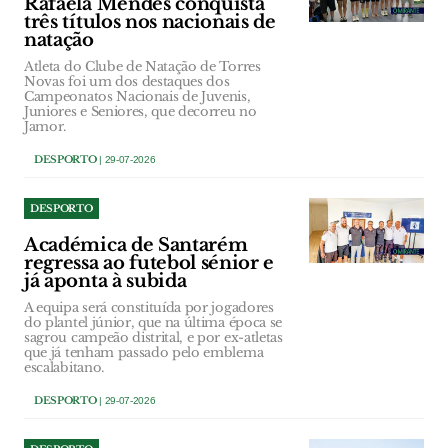
Rafaela Mendes conquista
três títulos nos nacionais de
natação
Atleta do Clube de Natação de Torres
Novas foi um dos destaques dos
Campeonatos Nacionais de Juvenis,
Juniores e Seniores, que decorreu no
Jamor.
DESPORTO
| 29-07-2026
DESPORTO
Académica de Santarém
regressa ao futebol sénior e
já aponta à subida
A equipa será constituída por jogadores
do plantel júnior, que na última época se
sagrou campeão distrital, e por ex-atletas
que já tenham passado pelo emblema
escalabitano.
DESPORTO
| 29-07-2026