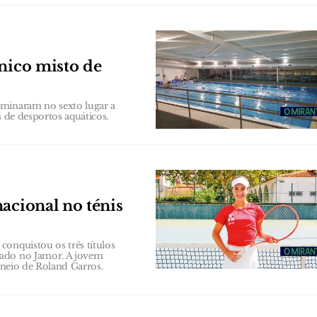
cnico misto de
rminaram no sexto lugar a
s de desportos aquáticos.
acional no ténis
conquistou os três títulos
zado no Jamor. A jovem
orneio de Roland Garros.