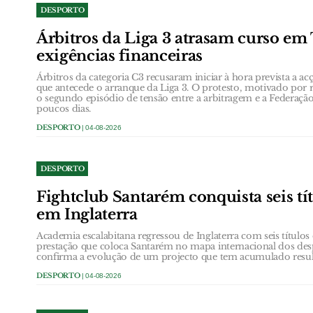
DESPORTO
Árbitros da Liga 3 atrasam curso em
exigências financeiras
Árbitros da categoria C3 recusaram iniciar à hora prevista a ac
que antecede o arranque da Liga 3. O protesto, motivado por re
o segundo episódio de tensão entre a arbitragem e a Federaç
poucos dias.
DESPORTO
| 04-08-2026
DESPORTO
Fightclub Santarém conquista seis tí
em Inglaterra
Academia escalabitana regressou de Inglaterra com seis títul
prestação que coloca Santarém no mapa internacional dos de
confirma a evolução de um projecto que tem acumulado result
DESPORTO
| 04-08-2026