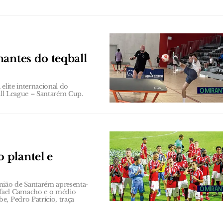
antes do teqball
elite internacional do
ball League – Santarém Cup.
 plantel e
nião de Santarém apresenta-
afael Camacho e o médio
, Pedro Patrício, traça