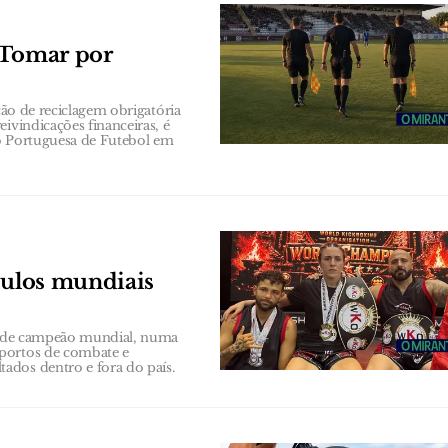
 Tomar por
ção de reciclagem obrigatória
ivindicações financeiras, é
ão Portuguesa de Futebol em
tulos mundiais
os de campeão mundial, numa
sportos de combate e
ados dentro e fora do país.