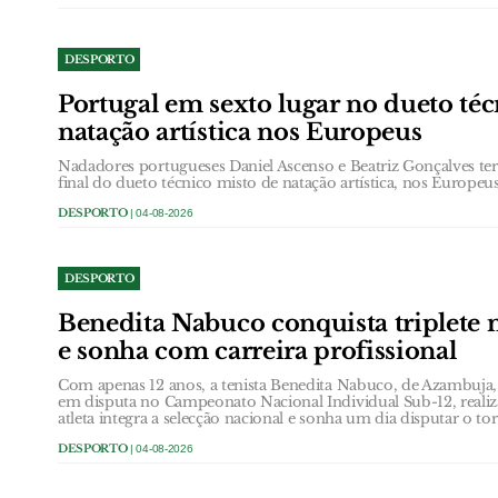
DESPORTO
Portugal em sexto lugar no dueto té
natação artística nos Europeus
Nadadores portugueses Daniel Ascenso e Beatriz Gonçalves te
final do dueto técnico misto de natação artística, nos Europeu
DESPORTO
| 04-08-2026
DESPORTO
Benedita Nabuco conquista triplete n
e sonha com carreira profissional
Com apenas 12 anos, a tenista Benedita Nabuco, de Azambuja, 
em disputa no Campeonato Nacional Individual Sub-12, reali
atleta integra a selecção nacional e sonha um dia disputar o t
DESPORTO
| 04-08-2026