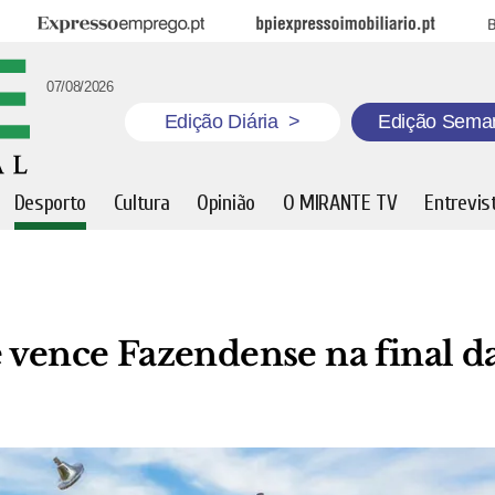
Expresso Emprego
BPI Expresso Imobiliário
B
07/08/2026
Edição Diária
>
Edição Sema
Desporto
Cultura
Opinião
O MIRANTE TV
Entrevis
 vence Fazendense na final d