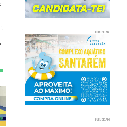
e
”.
o