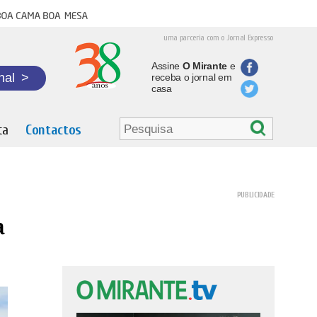
oa cama boa mesa
uma parceria com o Jornal Expresso
Assine
O Mirante
e
nal
>
receba o jornal em
casa
ta
Contactos
a