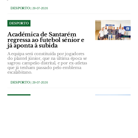
DESPORTO
| 29-07-2026
DESPORTO
Académica de Santarém
regressa ao futebol sénior e
já aponta à subida
A equipa será constituída por jogadores
do plantel júnior, que na última época se
sagrou campeão distrital, e por ex-atletas
que já tenham passado pelo emblema
escalabitano.
DESPORTO
| 29-07-2026
DESPORTO
Novo sintético alimenta
sonho de crescimento do
Grupo Bairrense
Regresso ao campo da aldeia marca a
entrada da equipa sénior nos
campeonatos distritais. Direcção quer