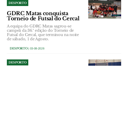
DESPORTO
GDRC Matas conquista
Torneio de Futsal do Cercal
A equipa do GDRC Matas sagrou-se
campeã da 36.ª edição do Torneio de
Futsal do Cercal, que terminou na noite
de sábado, 1 de Agosto.
DESPORTO
| 03-08-2026
DESPORTO
Obras do Pavilhão Multiusos
de Amiais de Baixo à espera
do Tribunal de Contas
A Câmara e a Assembleia Municipal de
Santarém aprovaram a repartição
plurianual dos encargos da empreitada
do Pavilhão Multiusos de Amiais de
Baixo, para o processo ser remetido a
apreciação do Tribunal de Contas. Com o
visto dessa entidade, os tyrabalhos
podem avançar.