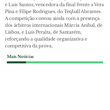
e Luís Santos, vencedora da final frente a Vera
Pina e Filipe Rodrigues, do Teqball Abrantes.
A competição contou ainda com a presença
dos árbitros internacionais Márcia Aníbal, de
Lisboa, e Luís Peralta, de Santarém,
reforçando a qualidade organizativa e
competitiva da prova.
Mais Notícias
DESPORTO
União de Santarém com
revolução no plantel e
objectivo de fazer melhor na
Liga 3
A Liga 3 em futebol começa no próximo
fim-de-semana e a União de Santarém
apresenta-se com um plantel cheio de