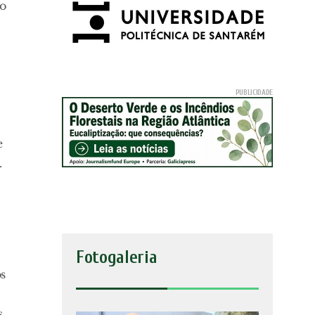
ão
e
.
Fotogaleria
os
s