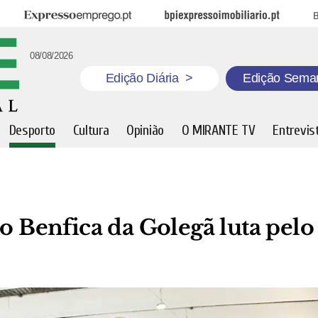
Expresso Emprego
BPI Expresso Imobiliário
B
08/08/2026
Edição Diária
>
Edição Sema
Desporto
Cultura
Opinião
O MIRANTE TV
Entrevis
do Benfica da Golegã luta pelo