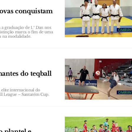
Novas conquistam
a graduação de 1.º Dan nos
istinção marca o fim de uma
as na modalidade.
antes do teqball
elite internacional do
ball League – Santarém Cup.
 plantel e