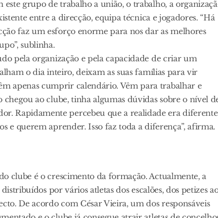
este grupo de trabalho a união, o trabalho, a organizaç
istente entre a direcção, equipa técnica e jogadores. “Há
cção faz um esforço enorme para nos dar as melhores
upo”, sublinha.
tudo pela organização e pela capacidade de criar um
alham o dia inteiro, deixam as suas famílias para vir
êm apenas cumprir calendário. Vêm para trabalhar e
o chegou ao clube, tinha algumas dúvidas sobre o nível d
r. Rapidamente percebeu que a realidade era diferente
s e querem aprender. Isso faz toda a diferença”, afirma.
do clube é o crescimento da formação. Actualmente, a
istribuídos por vários atletas dos escalões, dos petizes a
jecto. De acordo com César Vieira, um dos responsáveis
mentado e o clube já consegue atrair atletas de concelho