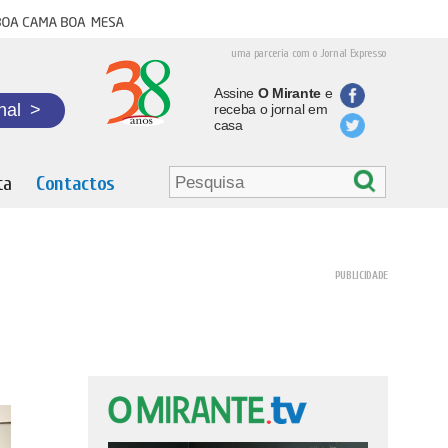
oa cama boa mesa
uma parceria com o Jornal Expresso
Assine
O Mirante
e
nal
>
receba o jornal em
casa
ta
Contactos