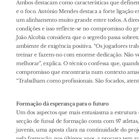
Ambos destacam como características que definem 
e o foco. António Mendes destaca a forte ligação ex
um alinhamento muito grande entre todos. A dire
condições e isso reflecte-se no compromisso do gr
João Alcobia considera que o segredo passa sobre
ambiente de exigência positiva. “Os jogadores trab
treinar e fazem-no com enorme dedicação. Não v
melhorar”, explica. O técnico confessa que, quand
compromisso que encontraria num contexto amado
“Trabalham como profissionais. São focados, atento
Formação dá esperança para o futuro
Um dos aspectos que mais entusiasma a estrutura 
secção de futsal de formação conta com 97 atletas, d
juvenis, uma aposta clara na continuidade do pro
pela formação, nos últimos anos, a procura tem au