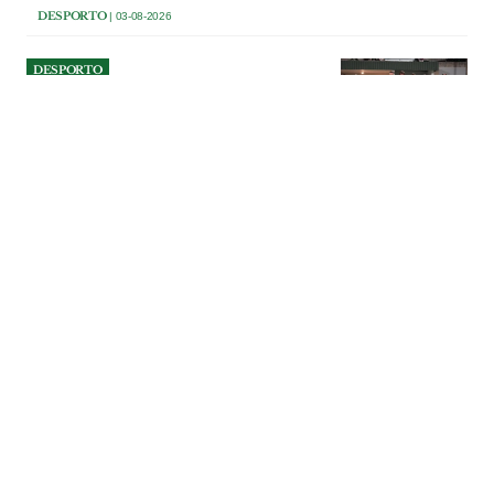
DESPORTO
| 03-08-2026
DESPORTO
GDRC Matas conquista
Torneio de Futsal do Cercal
A equipa do GDRC Matas sagrou-se
campeã da 36.ª edição do Torneio de
Futsal do Cercal, que terminou na noite
de sábado, 1 de Agosto.
DESPORTO
| 03-08-2026
DESPORTO
Obras do Pavilhão Multiusos
de Amiais de Baixo à espera
do Tribunal de Contas
A Câmara e a Assembleia Municipal de
Santarém aprovaram a repartição
plurianual dos encargos da empreitada
do Pavilhão Multiusos de Amiais de
Baixo, para o processo ser remetido a
apreciação do Tribunal de Contas. Com o