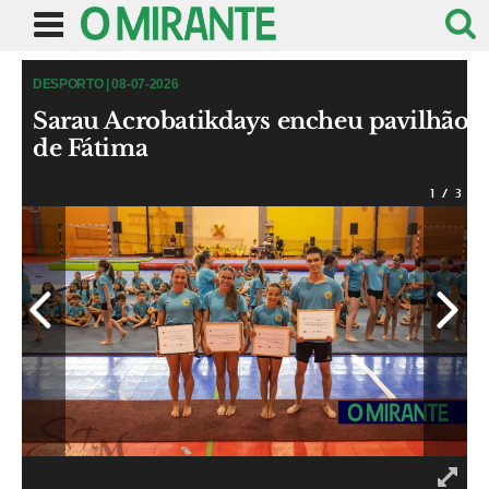
DESPORTO | 08-07-2026
Sarau Acrobatikdays encheu pavilhão
de Fátima
1
/
3