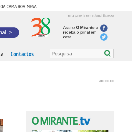
oa cama boa mesa
uma parceria com o Jornal Expresso
Assine
O Mirante
e
nal
>
receba o jornal em
casa
ta
Contactos