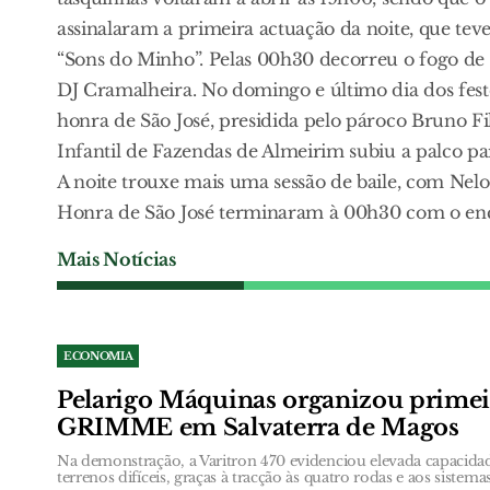
assinalaram a primeira actuação da noite, que te
“Sons do Minho”. Pelas 00h30 decorreu o fogo de
DJ Cramalheira. No domingo e último dia dos festej
honra de São José, presidida pelo pároco Bruno F
Infantil de Fazendas de Almeirim subiu a palco p
A noite trouxe mais uma sessão de baile, com Nelo 
Honra de São José terminaram à 00h30 com o enc
Mais Notícias
ECONOMIA
Pelarigo Máquinas organizou prime
GRIMME em Salvaterra de Magos
Na demonstração, a Varitron 470 evidenciou elevada capacida
terrenos difíceis, graças à tracção às quatro rodas e aos sistem