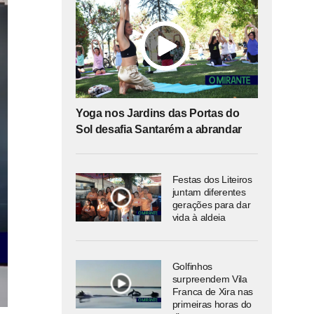
Yoga nos Jardins das Portas do
Sol desafia Santarém a abrandar
Festas dos Liteiros
juntam diferentes
gerações para dar
vida à aldeia
Golfinhos
surpreendem Vila
Franca de Xira nas
primeiras horas do