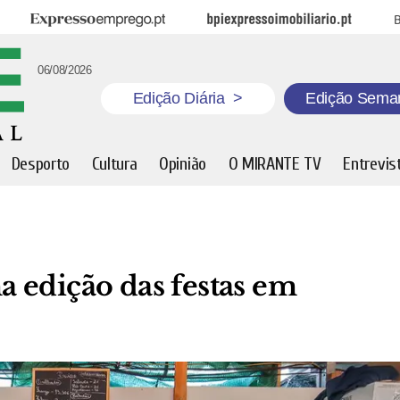
Expresso Emprego
BPI Expresso Imobiliário
B
06/08/2026
Edição Diária
>
Edição Sema
Desporto
Cultura
Opinião
O MIRANTE TV
Entrevis
 edição das festas em