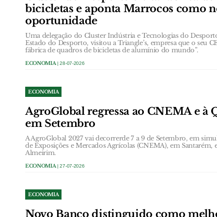
bicicletas e aponta Marrocos como 
oportunidade
Uma delegação do Cluster Indústria e Tecnologias do Desporto,
Estado do Desporto, visitou a Triangle’s, empresa que o seu
fábrica de quadros de bicicletas de alumínio do mundo”.
ECONOMIA
| 28-07-2026
ECONOMIA
AgroGlobal regressa ao CNEMA e à Q
em Setembro
A AgroGlobal 2027 vai decorrerde 7 a 9 de Setembro, em simu
de Exposições e Mercados Agrícolas (CNEMA), em Santarém, e
Almeirim.
ECONOMIA
| 27-07-2026
ECONOMIA
Novo Banco distinguido como melho