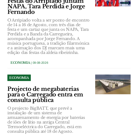
Festas do Arripiado juntam
NAPA, Tara Perdida e Jorge
Fernando
O Arripiado volta a ser ponto de encontro
de 14 a 16 de Agosto, com três dias de
festa e um cartaz que junta os NAPA, Tara
Perdida e a Banda da Carregueira,
acompanhada por Jorge Fernando. A
música portuguesa, a tradição filarmónica
e a animação dos DJ marcam mais uma
edição das festas da aldeia ribeirinha.
ECONOMIA
| 09-08-2026
ECONOMIA
Projecto de megabaterias
para o Carregado entra em
consulta pública
O projecto BigBATT, que prevê a
instalação de um sistema de
armazenamento de energia por baterias
de iões de lítio na antiga Central
Termoeléctrica do Carregado, está em
consulta pública até 18 de Agosto.