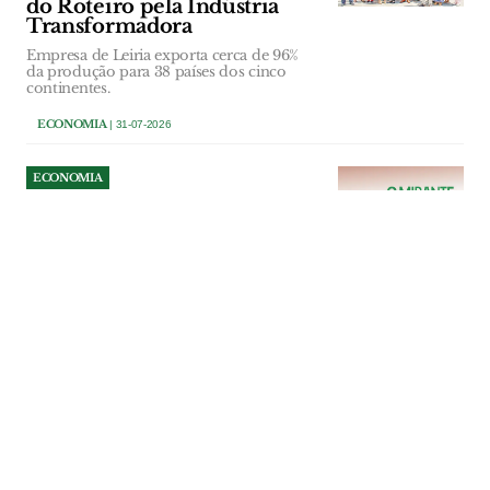
do Roteiro pela Indústria
Transformadora
Empresa de Leiria exporta cerca de 96%
da produção para 38 países dos cinco
continentes.
ECONOMIA
| 31-07-2026
ECONOMIA
Novo instituto de beleza
reforça comércio no centro
histórico de Abrantes
Programa “+ Comércio no Centro” prevê
uma comparticipação de 50% do valor
mensal da renda, até ao limite de 250
euros, e abrange novas actividades
económicas instaladas nas Áreas de
Reabilitação Urbana de Abrantes,
Alferrarede e Rossio ao Sul do Tejo.
ECONOMIA
| 31-07-2026
ECONOMIA