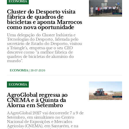
ECONOMIA
Cluster do Desporto visita
fábrica de quadros de
bicicletas e aponta Marrocos
como nova oportunidade
Uma delegação do Cluster Indústria e
Tecnologias do Desporto, liderada pelo
secretário de Estado do Desporto, visitou
a Triangle’s, empresa que o seu CEO
descreve como “a melhor fábrica de
quadros de bicicletas de alumínio do
mundo”.
ECONOMIA
| 28-07-2026
ECONOMIA
AgroGlobal regressa ao
CNEMA e à Quinta da
Alorna em Setembro
A AgroGlobal 2027 vai decorrerde 7 a 9 de
Setembro, em simultâneo no Centro
Nacional de Exposições e Mercados
Agrícolas (CNEMA), em Santarém, e na