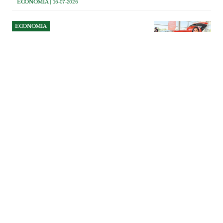
ECONOMIA
| 16-07-2026
ECONOMIA
Grupo Lizauto apresenta em
Santarém o novo BYD
DOLPHIN G DM‑i
Concessionário reforça aposta na
mobilidade eléctrica e híbrida com novas
instalações BYD e equipa dedicada
liderada por Maria Mendes Alves.
ECONOMIA
| 10-07-2026
ECONOMIA
Zé da Marreta, em
Marinhais, cresce para
receber melhor os clientes
Restaurante/Marisqueira, propriedade do
casal José Carlos Cruz e Filomena Cruz,
distingue-se pela qualidade da sua oferta,
com peixe e marisco sempre frescos e
carne mirandesa certificada.