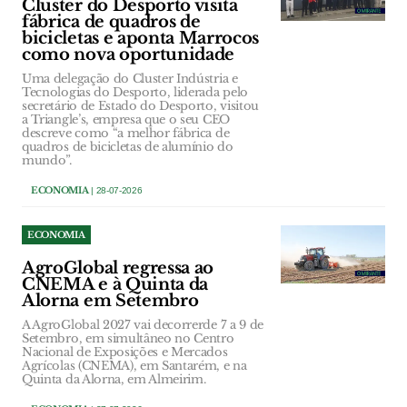
Cluster do Desporto visita
fábrica de quadros de
bicicletas e aponta Marrocos
como nova oportunidade
Uma delegação do Cluster Indústria e
Tecnologias do Desporto, liderada pelo
secretário de Estado do Desporto, visitou
a Triangle’s, empresa que o seu CEO
descreve como “a melhor fábrica de
quadros de bicicletas de alumínio do
mundo”.
ECONOMIA
| 28-07-2026
ECONOMIA
AgroGlobal regressa ao
CNEMA e à Quinta da
Alorna em Setembro
A AgroGlobal 2027 vai decorrerde 7 a 9 de
Setembro, em simultâneo no Centro
Nacional de Exposições e Mercados
Agrícolas (CNEMA), em Santarém, e na
Quinta da Alorna, em Almeirim.