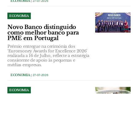
ECONOMIA
| 27-07-2026
ECONOMIA
Novo Banco distinguido
como melhor banco para
PME em Portugal
Prémio entregue na cerimónia dos
‘Euromoney Awards for Excellence 2026’
realizada a 16 de Julho, reflecte a estratégia
consistente de apoio às pequenas e
médias empresas.
ECONOMIA
| 27-07-2026
ECONOMIA
Refood de Santarém recolhe
pilhas e lâmpadas para
apoiar combate ao
desperdício alimentar
Comunidade pode entregar resíduos
usados no núcleo de Santarém até 30 de
Setembro. Os espaços da Refood que