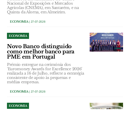
Nacional de Exposições e Mercados
Agrícolas (CNEMA), em Santarém, e na
Quinta da Alorna, em Almeirim.
ECONOMIA
| 27-07-2026
ECONOMIA
Novo Banco distinguido
como melhor banco para
PME em Portugal
Prémio entregue na cerimónia dos
‘Euromoney Awards for Excellence 2026’
realizada a 16 de Julho, reflecte a estratégia
consistente de apoio às pequenas e
médias empresas.
ECONOMIA
| 27-07-2026
ECONOMIA
Refood de Santarém recolhe
pilhas e lâmpadas para
apoiar combate ao