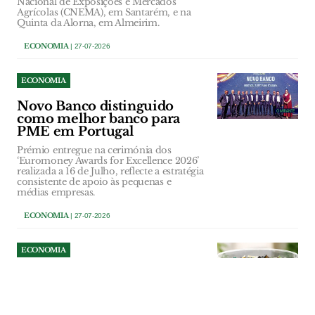
Nacional de Exposições e Mercados
Agrícolas (CNEMA), em Santarém, e na
Quinta da Alorna, em Almeirim.
ECONOMIA
| 27-07-2026
ECONOMIA
Novo Banco distinguido
como melhor banco para
PME em Portugal
Prémio entregue na cerimónia dos
‘Euromoney Awards for Excellence 2026’
realizada a 16 de Julho, reflecte a estratégia
consistente de apoio às pequenas e
médias empresas.
ECONOMIA
| 27-07-2026
ECONOMIA
Refood de Santarém recolhe
pilhas e lâmpadas para
apoiar combate ao
desperdício alimentar