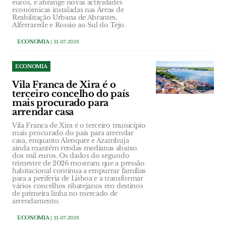
euros, e abrange novas actividades
económicas instaladas nas Áreas de
Reabilitação Urbana de Abrantes,
Alferrarede e Rossio ao Sul do Tejo.
ECONOMIA
| 31-07-2026
ECONOMIA
Vila Franca de Xira é o
terceiro concelho do país
mais procurado para
arrendar casa
Vila Franca de Xira é o terceiro município
mais procurado do país para arrendar
casa, enquanto Alenquer e Azambuja
ainda mantêm rendas medianas abaixo
dos mil euros. Os dados do segundo
trimestre de 2026 mostram que a pressão
habitacional continua a empurrar famílias
para a periferia de Lisboa e a transformar
vários concelhos ribatejanos em destinos
de primeira linha no mercado de
arrendamento.
ECONOMIA
| 31-07-2026