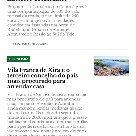
Programa “+ Comércio no Centro” prevê
uma comparticipação de 50% do valor
mensal da renda, até ao limite de 250
euros, e abrange novas actividades
económicas instaladas nas Áreas de
Reabilitação Urbana de Abrantes,
Alferrarede e Rossio ao Sul do Tejo.
ECONOMIA
| 31-07-2026
ECONOMIA
Vila Franca de Xira é o
terceiro concelho do país
mais procurado para
arrendar casa
Vila Franca de Xira é o terceiro município
mais procurado do país para arrendar
casa, enquanto Alenquer e Azambuja
ainda mantêm rendas medianas abaixo
dos mil euros. Os dados do segundo
trimestre de 2026 mostram que a pressão
habitacional continua a empurrar famílias
para a periferia de Lisboa e a transformar
vários concelhos ribatejanos em destinos
de primeira linha no mercado de