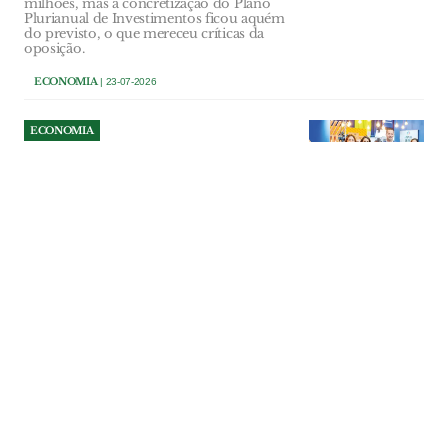
milhões, mas a concretização do Plano
Plurianual de Investimentos ficou aquém
do previsto, o que mereceu críticas da
oposição.
ECONOMIA
| 23-07-2026
ECONOMIA
Lidl lança 3ª edição do
Programa “Da Minha Terra”
com candidaturas até 31 de
Julho
“Para os fornecedores de todo o país, esta
é a hora de dar o passo em frente,
submetendo as suas propostas através da
página do programa no site lidl.pt.”
ECONOMIA
| 23-07-2026
ECONOMIA
DS Cartaxo abre portas para
criar soluções personalizadas
de crédito e seguros