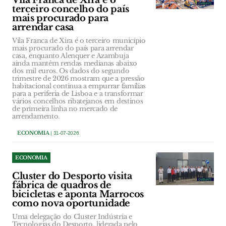
Vila Franca de Xira é o
terceiro concelho do país
mais procurado para
arrendar casa
Vila Franca de Xira é o terceiro município
mais procurado do país para arrendar
casa, enquanto Alenquer e Azambuja
ainda mantêm rendas medianas abaixo
dos mil euros. Os dados do segundo
trimestre de 2026 mostram que a pressão
habitacional continua a empurrar famílias
para a periferia de Lisboa e a transformar
vários concelhos ribatejanos em destinos
de primeira linha no mercado de
arrendamento.
ECONOMIA
| 31-07-2026
ECONOMIA
Cluster do Desporto visita
fábrica de quadros de
bicicletas e aponta Marrocos
como nova oportunidade
Uma delegação do Cluster Indústria e
Tecnologias do Desporto, liderada pelo