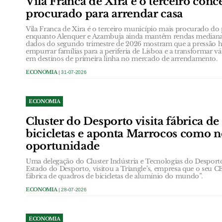
Vila Franca de Xira é o terceiro conc
procurado para arrendar casa
Vila Franca de Xira é o terceiro município mais procurado do p
enquanto Alenquer e Azambuja ainda mantêm rendas medianas
dados do segundo trimestre de 2026 mostram que a pressão ha
empurrar famílias para a periferia de Lisboa e a transformar v
em destinos de primeira linha no mercado de arrendamento.
ECONOMIA
| 31-07-2026
ECONOMIA
Cluster do Desporto visita fábrica d
bicicletas e aponta Marrocos como 
oportunidade
Uma delegação do Cluster Indústria e Tecnologias do Desporto,
Estado do Desporto, visitou a Triangle’s, empresa que o seu
fábrica de quadros de bicicletas de alumínio do mundo”.
ECONOMIA
| 28-07-2026
ECONOMIA