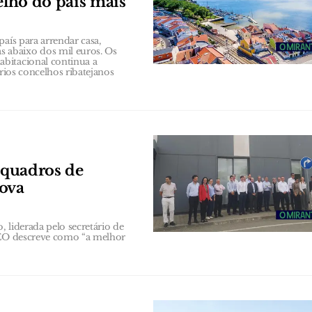
elho do país mais
aís para arrendar casa,
 abaixo dos mil euros. Os
bitacional continua a
ários concelhos ribatejanos
e quadros de
nova
 liderada pelo secretário de
 CEO descreve como “a melhor