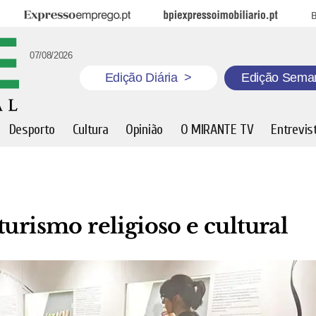
Expresso Emprego
BPI Expresso Imobiliário
B
07/08/2026
Edição Diária
>
Edição Sema
Desporto
Cultura
Opinião
O MIRANTE TV
Entrevis
urismo religioso e cultural