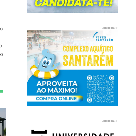
o
do
o
mo