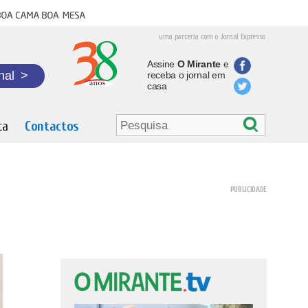
oa cama boa mesa
uma parceria com o Jornal Expresso
Assine
O Mirante
e
nal
>
receba o jornal em
casa
ta
Contactos