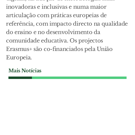
inovadoras e inclusivas e numa maior
articulação com práticas europeias de
referência, com impacto directo na qualidade
do ensino e no desenvolvimento da
comunidade educativa. Os projectos
Erasmus+ são co-financiados pela União
Europeia.
Mais Notícias
ECONOMIA
Autoridade da Concorrência
analisa entrada da OesteCIM
na Rodoviária do Oeste
A operação que prevê a gestão conjunta
da Rodoviária do Oeste pela Comunidade
Intermunicipal do Oeste e pela
Rodoviária do Tejo está agora nas mãos