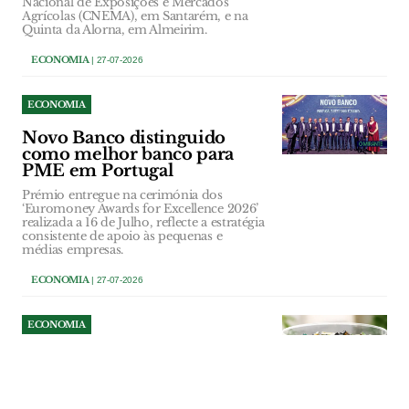
Nacional de Exposições e Mercados
Agrícolas (CNEMA), em Santarém, e na
Quinta da Alorna, em Almeirim.
ECONOMIA
| 27-07-2026
ECONOMIA
Novo Banco distinguido
como melhor banco para
PME em Portugal
Prémio entregue na cerimónia dos
‘Euromoney Awards for Excellence 2026’
realizada a 16 de Julho, reflecte a estratégia
consistente de apoio às pequenas e
médias empresas.
ECONOMIA
| 27-07-2026
ECONOMIA
Refood de Santarém recolhe
pilhas e lâmpadas para
apoiar combate ao
desperdício alimentar