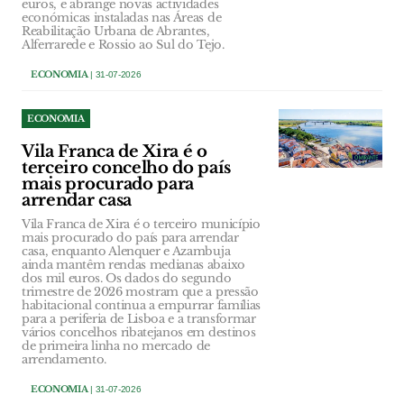
euros, e abrange novas actividades
económicas instaladas nas Áreas de
Reabilitação Urbana de Abrantes,
Alferrarede e Rossio ao Sul do Tejo.
ECONOMIA
| 31-07-2026
ECONOMIA
Vila Franca de Xira é o
terceiro concelho do país
mais procurado para
arrendar casa
Vila Franca de Xira é o terceiro município
mais procurado do país para arrendar
casa, enquanto Alenquer e Azambuja
ainda mantêm rendas medianas abaixo
dos mil euros. Os dados do segundo
trimestre de 2026 mostram que a pressão
habitacional continua a empurrar famílias
para a periferia de Lisboa e a transformar
vários concelhos ribatejanos em destinos
de primeira linha no mercado de
arrendamento.
ECONOMIA
| 31-07-2026