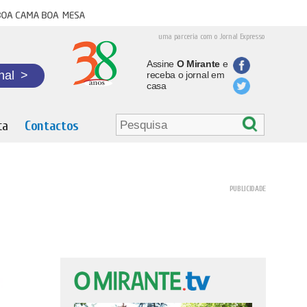
oa cama boa mesa
uma parceria com o Jornal Expresso
Assine
O Mirante
e
nal
>
receba o jornal em
casa
ta
Contactos