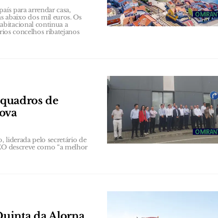
aís para arrendar casa,
 abaixo dos mil euros. Os
bitacional continua a
ários concelhos ribatejanos
e quadros de
nova
 liderada pelo secretário de
 CEO descreve como “a melhor
uinta da Alorna