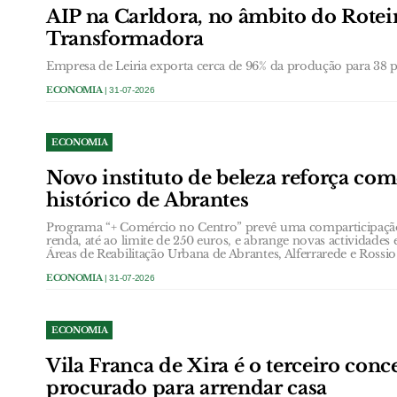
AIP na Carldora, no âmbito do Roteir
Transformadora
Empresa de Leiria exporta cerca de 96% da produção para 38 pa
ECONOMIA
| 31-07-2026
ECONOMIA
Novo instituto de beleza reforça com
histórico de Abrantes
Programa “+ Comércio no Centro” prevê uma comparticipação
renda, até ao limite de 250 euros, e abrange novas actividades
Áreas de Reabilitação Urbana de Abrantes, Alferrarede e Rossio
ECONOMIA
| 31-07-2026
ECONOMIA
Vila Franca de Xira é o terceiro conc
procurado para arrendar casa