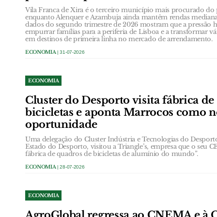
Vila Franca de Xira é o terceiro município mais procurado do p
enquanto Alenquer e Azambuja ainda mantêm rendas medianas
dados do segundo trimestre de 2026 mostram que a pressão ha
empurrar famílias para a periferia de Lisboa e a transformar v
em destinos de primeira linha no mercado de arrendamento.
ECONOMIA
| 31-07-2026
ECONOMIA
Cluster do Desporto visita fábrica d
bicicletas e aponta Marrocos como 
oportunidade
Uma delegação do Cluster Indústria e Tecnologias do Desporto,
Estado do Desporto, visitou a Triangle’s, empresa que o seu
fábrica de quadros de bicicletas de alumínio do mundo”.
ECONOMIA
| 28-07-2026
ECONOMIA
AgroGlobal regressa ao CNEMA e à Q