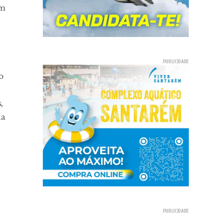
em
o
,
da