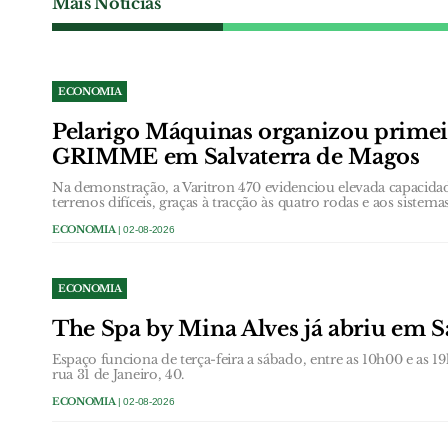
Mais Notícias
ECONOMIA
Pelarigo Máquinas organizou prime
GRIMME em Salvaterra de Magos
Na demonstração, a Varitron 470 evidenciou elevada capacida
terrenos difíceis, graças à tracção às quatro rodas e aos sistem
ECONOMIA
| 02-08-2026
ECONOMIA
The Spa by Mina Alves já abriu em 
Espaço funciona de terça-feira a sábado, entre as 10h00 e as 
rua 31 de Janeiro, 40.
ECONOMIA
| 02-08-2026