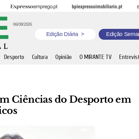
Expresso Emprego
BPI Expresso Imobiliário
B
06/08/2026
Edição Diária
>
Edição Sema
Desporto
Cultura
Opinião
O MIRANTE TV
Entrevis
m Ciências do Desporto em
icos