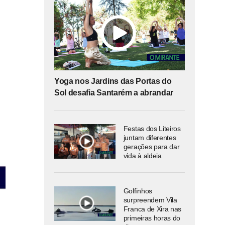
Yoga nos Jardins das Portas do
Sol desafia Santarém a abrandar
Festas dos Liteiros
juntam diferentes
gerações para dar
vida à aldeia
Golfinhos
surpreendem Vila
Franca de Xira nas
primeiras horas do