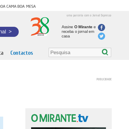
oa cama boa mesa
uma parceria com o Jornal Expresso
Assine
O Mirante
e
nal
>
receba o jornal em
casa
ta
Contactos