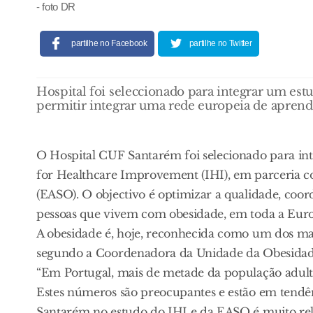
- foto DR
partilhe no Facebook
partilhe no Twitter
Hospital foi seleccionado para integrar um estu
permitir integrar uma rede europeia de apren
O Hospital CUF Santarém foi selecionado para int
for Healthcare Improvement (IHI), em parceria co
(EASO). O objectivo é optimizar a qualidade, coor
pessoas que vivem com obesidade, em toda a Eur
A obesidade é, hoje, reconhecida como um dos mai
segundo a Coordenadora da Unidade da Obesidad
“Em Portugal, mais de metade da população adult
Estes números são preocupantes e estão em tendên
Santarém no estudo do IHI e da EASO é muito re