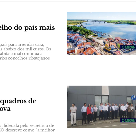
elho do país mais
aís para arrendar casa,
 abaixo dos mil euros. Os
bitacional continua a
ários concelhos ribatejanos
e quadros de
nova
 liderada pelo secretário de
 CEO descreve como “a melhor