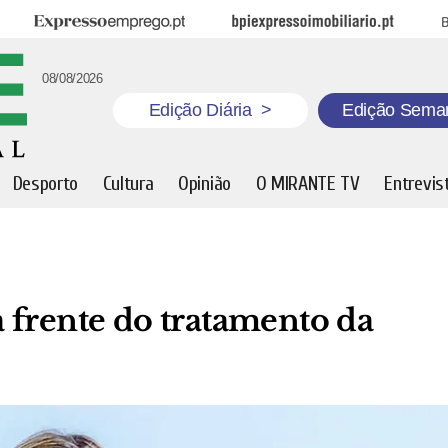
Expresso Emprego
BPI Expresso Imobiliário
B
08/08/2026
Edição Diária
>
Edição Sema
Desporto
Cultura
Opinião
O MIRANTE TV
Entrevis
 frente do tratamento da