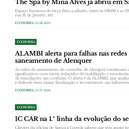
The Spa by Mina Alves já abriu em 
Espaço funciona de terça-feira a sábado, entre as 10h00 e as 
rua 31 de Janeiro, 40.
ECONOMIA
| 02-08-2026
ECONOMIA
ALAMBI alerta para falhas nas redes
saneamento de Alenquer
As redes de saneamento do concelho de Alenquer continuam a
significativos com níveis reduzidos de reabilitação e monito
de inundações nas condutas. O alerta é da ALAMBI, que anali
e defende uma maior fiscalização e investimento nas infraestru
ECONOMIA
| 31-07-2026
ECONOMIA
IC CAR na 1.ª linha da evolução do s
Clientes da oficina de Samora Correia sabem que têm apoio prof