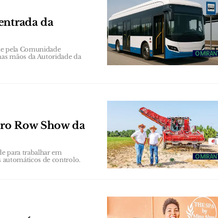
entrada da
ste pela Comunidade
 nas mãos da Autoridade da
iro Row Show da
de para trabalhar em
as automáticos de controlo.