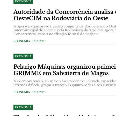
ECONOMIA
Autoridade da Concorrência analisa 
OesteCIM na Rodoviária do Oeste
A operação que prevê a gestão conjunta da Rodoviária do Oe
Intermunicipal do Oeste e pela Rodoviária do Tejo está agora
Concorrência, após a notificação formal do negócio.
ECONOMIA
| 07-08-2026
ECONOMIA
Pelarigo Máquinas organizou prime
GRIMME em Salvaterra de Magos
Na demonstração, a Varitron 470 evidenciou elevada capacida
terrenos difíceis, graças à tracção às quatro rodas e aos sistem
ECONOMIA
| 02-08-2026
ECONOMIA