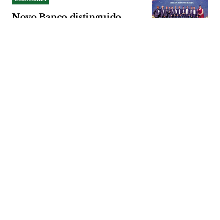
Novo Banco distinguido
como melhor banco para
PME em Portugal
Prémio entregue na cerimónia dos
‘Euromoney Awards for Excellence 2026’
realizada a 16 de Julho, reflecte a estratégia
consistente de apoio às pequenas e
médias empresas.
ECONOMIA
| 27-07-2026
ECONOMIA
Refood de Santarém recolhe
pilhas e lâmpadas para
apoiar combate ao
desperdício alimentar
Comunidade pode entregar resíduos
usados no núcleo de Santarém até 30 de
Setembro. Os espaços da Refood que
conseguirem as maiores recolhas vão
receber novos equipamentos de
refrigeração.