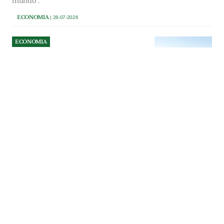
mundo”.
ECONOMIA
| 28-07-2026
ECONOMIA
AgroGlobal regressa ao
CNEMA e à Quinta da
Alorna em Setembro
A AgroGlobal 2027 vai decorrerde 7 a 9 de
Setembro, em simultâneo no Centro
Nacional de Exposições e Mercados
Agrícolas (CNEMA), em Santarém, e na
Quinta da Alorna, em Almeirim.
ECONOMIA
| 27-07-2026
ECONOMIA
Novo Banco distinguido
como melhor banco para
PME em Portugal
Prémio entregue na cerimónia dos
‘Euromoney Awards for Excellence 2026’